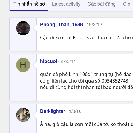
Tin nhắn hồ sơ
Latest activity
Các bài đăng
Giới 
Phong_Than_1988
19/2/12
Cậu ơi ko chơi KT pri sver huccn nữa cho
hipcuoi
27/5/11
H
quán cà phê Linh 106d1 trung tự (hồ đắc 
có gì liên lạc cho tôi qua số 0934352743
nếu đi cùng hội thì nhắn tôi bao người đ
Darklighter
4/3/10
À ha, giờ cậu là con mồi của tớ, ko thoát