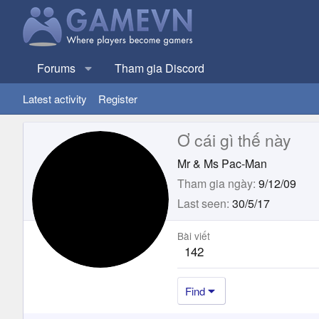
Forums
Tham gia Discord
Latest activity
Register
Ơ cái gì thế này
Mr & Ms Pac-Man
Tham gia ngày
9/12/09
Last seen
30/5/17
Bài viết
142
Find