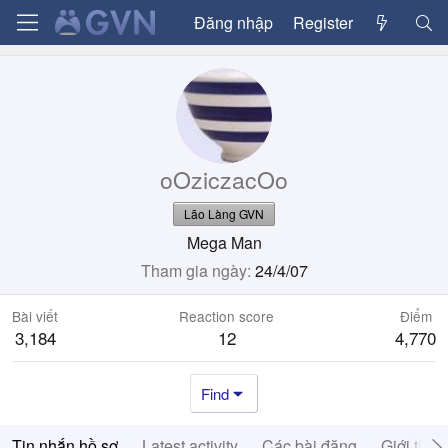
Đăng nhập
Register
oOziczacOo
Lão Làng GVN
Mega Man
Tham gia ngày
24/4/07
Bài viết
Reaction score
Điểm
3,184
12
4,770
Find
Tin nhắn hồ sơ
Latest activity
Các bài đăng
Giới thiệ