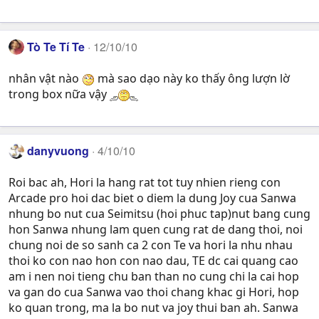
Tò Te Tí Te
12/10/10
nhân vật nào
mà sao dạo này ko thấy ông lượn lờ
trong box nữa vậy
danyvuong
4/10/10
Roi bac ah, Hori la hang rat tot tuy nhien rieng con
Arcade pro hoi dac biet o diem la dung Joy cua Sanwa
nhung bo nut cua Seimitsu (hoi phuc tap)nut bang cung
hon Sanwa nhung lam quen cung rat de dang thoi, noi
chung noi de so sanh ca 2 con Te va hori la nhu nhau
thoi ko con nao hon con nao dau, TE dc cai quang cao
am i nen noi tieng chu ban than no cung chi la cai hop
va gan do cua Sanwa vao thoi chang khac gi Hori, hop
ko quan trong, ma la bo nut va joy thui ban ah. Sanwa