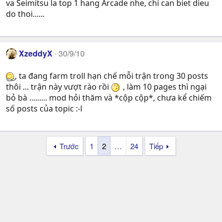
va Seimitsu la top 1 hang Arcade nhe, chi can biet dieu
do thoi......
XzeddyX
30/9/10
, ta đang farm troll hạn chế mỗi trận trong 30 posts
thôi ... trận này vượt rào rồi
, làm 10 pages thì ngại
bỏ bà ......... mod hỏi thăm và *cộp cộp*, chưa kể chiếm
số posts của topic :-l
Trước
1
2
…
24
Tiếp