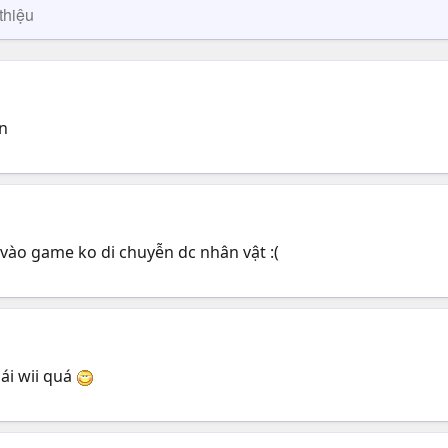
thiệu
ôn
 vào game ko di chuyễn dc nhân vật :(
ái wii quá