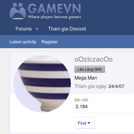
Forums
Tham gia Discord
Latest activity
Register
oOziczacOo
Lão Làng GVN
Mega Man
Tham gia ngày
24/4/07
Bài viết
3,184
Find