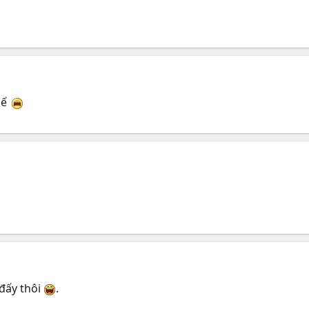
hế
 đấy thôi
.