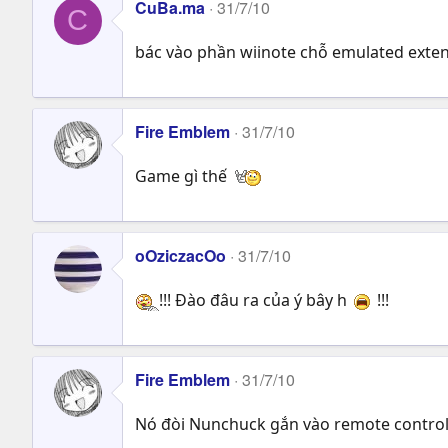
CuBa.ma
31/7/10
C
bác vào phần wiinote chỗ emulated exte
Fire Emblem
31/7/10
Game gì thế
oOziczacOo
31/7/10
!!! Đào đâu ra của ý bây h
!!!
Fire Emblem
31/7/10
Nó đòi Nunchuck gắn vào remote control