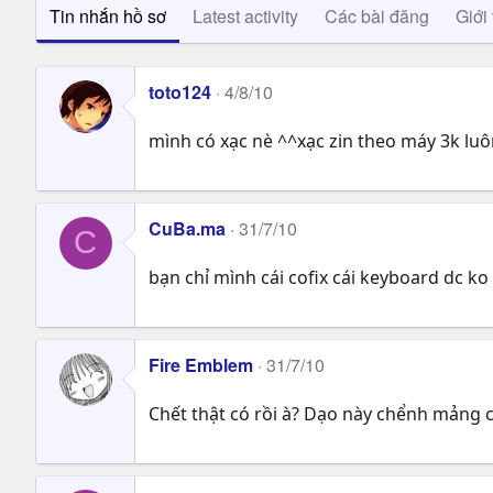
Tin nhắn hồ sơ
Latest activity
Các bài đăng
Giới 
toto124
4/8/10
mình có xạc nè ^^xạc zin theo máy 3k lu
CuBa.ma
31/7/10
C
bạn chỉ mình cái cofix cái keyboard dc ko
Fire Emblem
31/7/10
Chết thật có rồi à? Dạo này chểnh mảng c