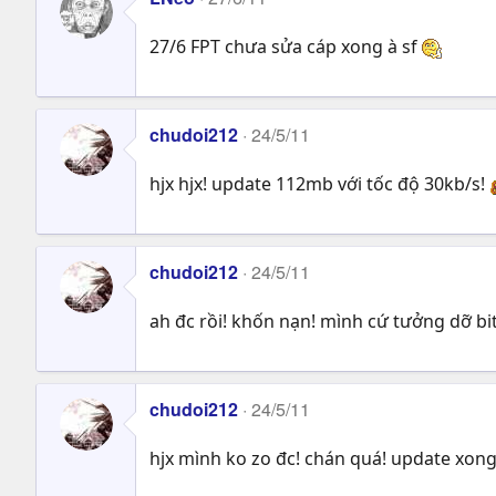
27/6 FPT chưa sửa cáp xong à sf
chudoi212
24/5/11
hjx hjx! update 112mb với tốc độ 30kb/s!
chudoi212
24/5/11
ah đc rồi! khốn nạn! mình cứ tưởng dỡ bi
chudoi212
24/5/11
hjx mình ko zo đc! chán quá! update xong 