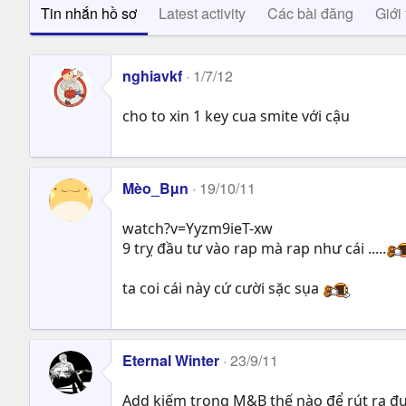
Tin nhắn hồ sơ
Latest activity
Các bài đăng
Giới 
nghiavkf
1/7/12
cho to xin 1 key cua smite với cậu
Mèo_Bµn
19/10/11
watch?v=Yyzm9ieT-xw
9 trỵ đầu tư vào rap mà rap như cái .....
ta coi cái này cứ cười sặc sụa
Eternal Winter
23/9/11
Add kiếm trong M&B thế nào để rút ra đượ