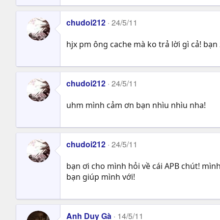
chudoi212
24/5/11
hjx pm ông cache mà ko trả lời gì cả! bạ
chudoi212
24/5/11
uhm mình cảm ơn bạn nhìu nhìu nha!
chudoi212
24/5/11
bạn ơi cho mình hỏi về cái APB chút! mìn
bạn giúp mình với!
Anh Duy Gà
14/5/11