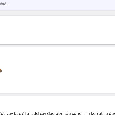
thiệu
c vậy bác ? Tui add cây đao bon tàu xong lính ko rút ra đ