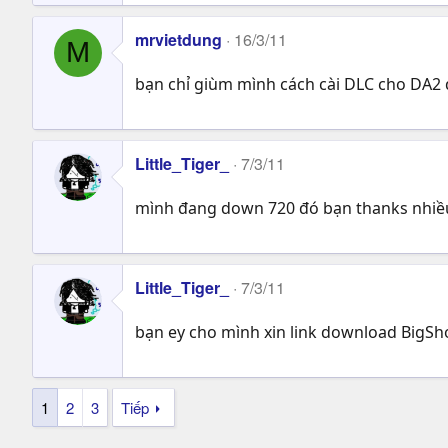
mrvietdung
16/3/11
M
bạn chỉ giùm mình cách cài DLC cho DA2 
Little_Tiger_
7/3/11
mình đang down 720 đó bạn thanks nhi
Little_Tiger_
7/3/11
bạn ey cho mình xin link download BigSh
1
2
3
Tiếp