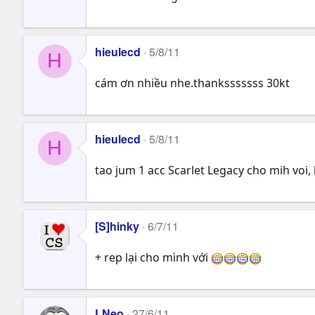
hieulecd
5/8/11
H
cám ơn nhiều nhe.thanksssssss 30kt
hieulecd
5/8/11
H
tao jum 1 acc Scarlet Legacy cho mih voi, k
[S]hinky
6/7/11
+ rep lại cho mình với
LNeo
27/6/11