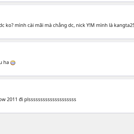
dc ko? mình cài mãi mà chẳng dc, nick Y!M mình là
kangta2
ều ha
ow 2011 đi plssssssssssssssssssss