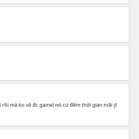
8 rồi mà ko vô đc game! nó cứ đếm thời gian mãi ý!