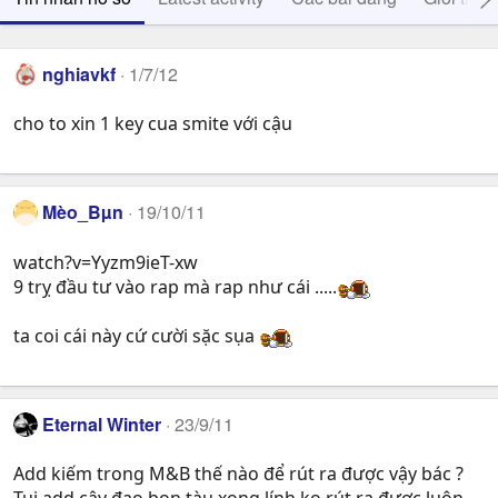
nghiavkf
1/7/12
cho to xin 1 key cua smite với cậu
Mèo_Bµn
19/10/11
watch?v=Yyzm9ieT-xw
9 trỵ đầu tư vào rap mà rap như cái .....
ta coi cái này cứ cười sặc sụa
Eternal Winter
23/9/11
Add kiếm trong M&B thế nào để rút ra được vậy bác ?