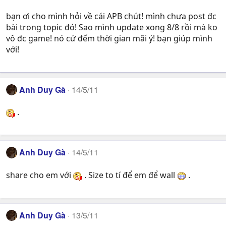
bạn ơi cho mình hỏi về cái APB chút! mình chưa post đc
bài trong topic đó! Sao mình update xong 8/8 rồi mà ko
vô đc game! nó cứ đếm thời gian mãi ý! bạn giúp mình
với!
Anh Duy Gà
14/5/11
.
Anh Duy Gà
14/5/11
share cho em với
. Size to tí để em để wall
.
Anh Duy Gà
13/5/11