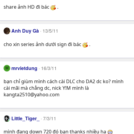
share ảnh HD đi bác
.
Anh Duy Gà
13/5/11
cho xin series ảnh dưới sign đi bác
.
mrvietdung
16/3/11
M
bạn chỉ giùm mình cách cài DLC cho DA2 dc ko? mình
cài mãi mà chẳng dc, nick Y!M mình là
kangta2510@yahoo.com
Little_Tiger_
7/3/11
mình đang down 720 đó bạn thanks nhiều ha