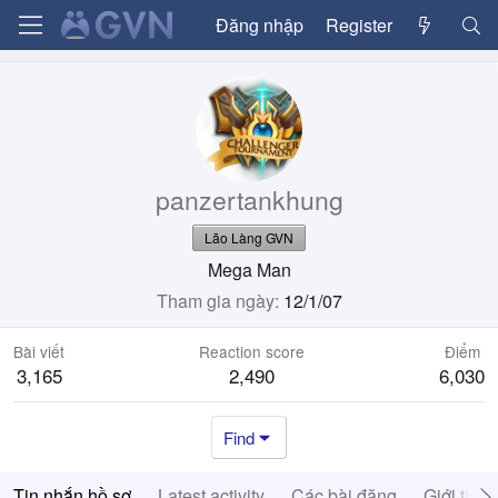
Đăng nhập
Register
panzertankhung
Lão Làng GVN
Mega Man
Tham gia ngày
12/1/07
Bài viết
Reaction score
Điểm
3,165
2,490
6,030
Find
Tin nhắn hồ sơ
Latest activity
Các bài đăng
Giới thiệ