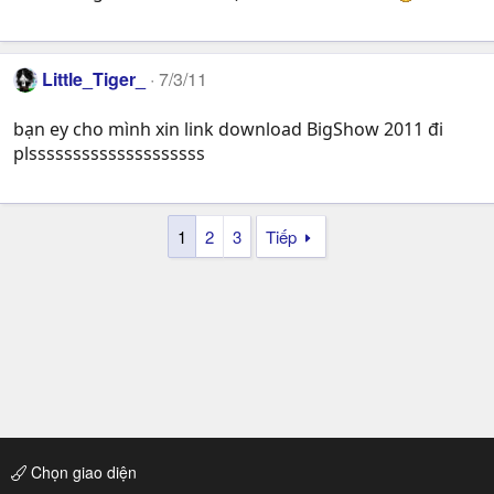
Little_Tiger_
7/3/11
bạn ey cho mình xin link download BigShow 2011 đi
plssssssssssssssssssss
1
2
3
Tiếp
Chọn giao diện