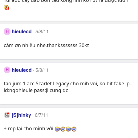
Tui add cây đao bon tàu xong lính ko rút ra được luôn
hieulecd
5/8/11
H
cám ơn nhiều nhe.thanksssssss 30kt
hieulecd
5/8/11
H
tao jum 1 acc Scarlet Legacy cho mih voi, ko bit fake ip.
id:ngohieule pass:ji cung dc
[S]hinky
6/7/11
+ rep lại cho mình với