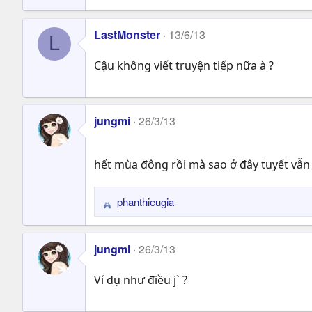
LastMonster
13/6/13
L
Cậu không viết truyện tiếp nữa à ?
jungmi
26/3/13
hết mùa đông rồi mà sao ở đây tuyết vẫn
phanthieugia
R
e
a
jungmi
26/3/13
c
t
Ví dụ như điều j` ?
i
o
n