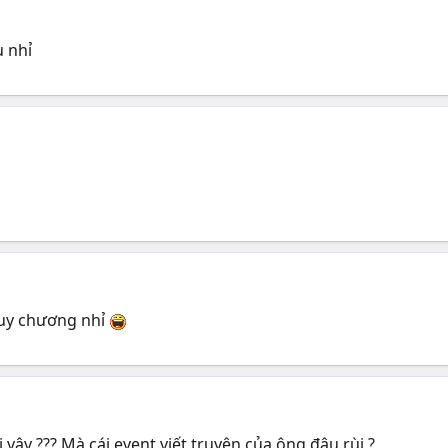
u nhỉ
huy chương nhỉ
vậy ??? Mà cái event viết truyện của ông đâu rùi ?