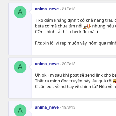
s
anima_neve
21/3/13
:
A
T ko dám khẳng định t có khả năng trau ch
beta cơ mà chưa tìm nổi
nhưng nếu c c
CÒn chính tả thì t check đc mà :)
P/s: xin lỗi vì rep muộn vậy, hôm qua mìn
anima_neve
20/3/13
A
Uh ok~ m sau khi post sẽ send link cho b
Thật ra mình đọc truyện này lâu quá rồi
C cần edit về nd hay về chính tả? Nếu về 
anima_neve
19/3/13
A