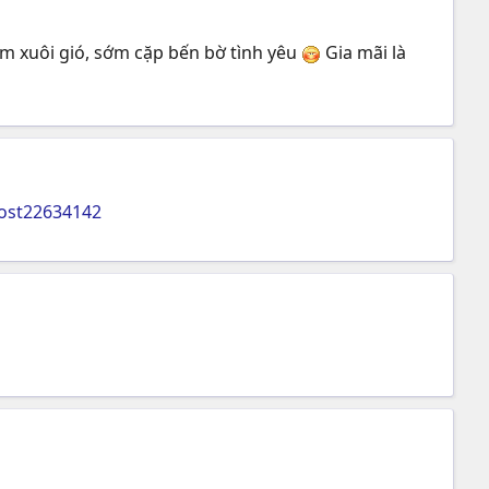
m xuôi gió, sớm cặp bến bờ tình yêu
Gia mãi là
ost22634142