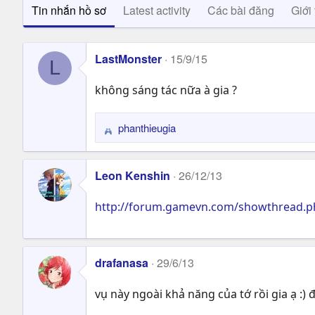
Tin nhắn hồ sơ
Latest activity
Các bài đăng
Giới 
LastMonster
15/9/15
L
không sáng tác nữa à gia ?
phanthieugia
R
e
a
Leon Kenshin
26/12/13
c
t
http://forum.gamevn.com/showthread.p
i
o
n
s
drafanasa
29/6/13
:
vụ này ngoài khả năng của tớ rồi gia ạ :) đ