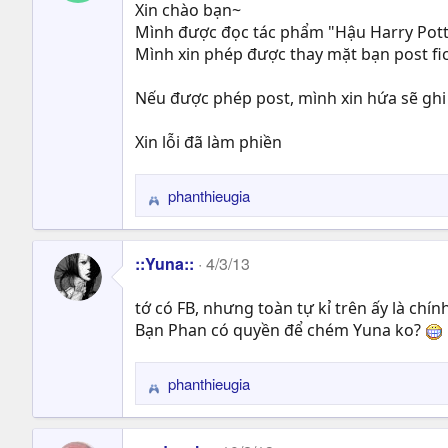
Xin chào bạn~
Mình được đọc tác phẩm "Hậu Harry Potter
Mình xin phép được thay mặt bạn post fi
Nếu được phép post, mình xin hứa sẽ ghi 
Xin lỗi đã làm phiền
phanthieugia
R
e
a
::Yuna::
4/3/13
c
t
tớ có FB, nhưng toàn tự kỉ trên ấy là chính
i
Bạn Phan có quyền để chém Yuna ko?
o
n
s
phanthieugia
R
:
e
a