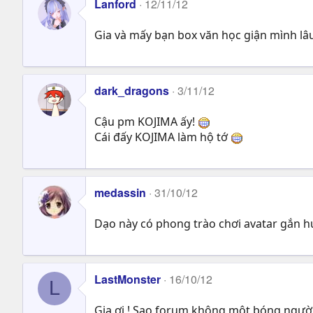
Lanford
12/11/12
Gia và mấy bạn box văn học giận mình lâ
dark_dragons
3/11/12
Cậu pm KOJIMA ấy!
Cái đấy KOJIMA làm hộ tớ
medassin
31/10/12
Dạo này có phong trào chơi avatar gắn 
LastMonster
16/10/12
L
Gia ơi ! Sao forum không một bóng người 