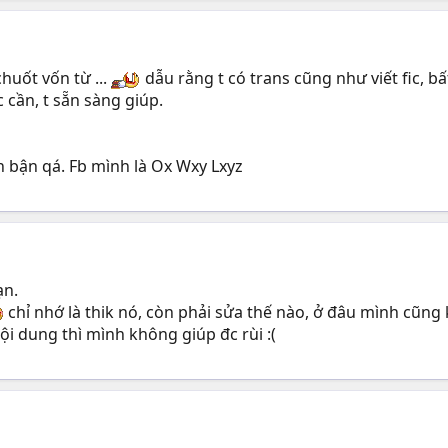
uốt vốn từ ...
dẫu rằng t có trans cũng như viết fic, bấ
ần, t sẵn sàng giúp.
h bận qá. Fb mình là Ox Wxy Lxyz
ạn.
chỉ nhớ là thik nó, còn phải sửa thế nào, ở đâu mình cũng
nội dung thì mình không giúp đc rùi :(