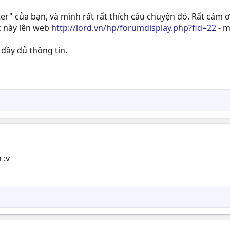
" của bạn, và mình rất rất thích câu chuyện đó. Rất cám ơ
c này lên web
http://lord.vn/hp/forumdisplay.php?fid=22
- m
đầy đủ thông tin.
 :v