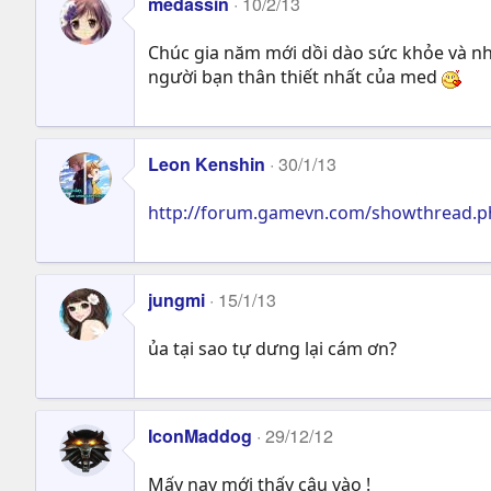
medassin
10/2/13
c
t
Chúc gia năm mới dồi dào sức khỏe và nh
i
người bạn thân thiết nhất của med
o
n
s
:
Leon Kenshin
30/1/13
http://forum.gamevn.com/showthread.ph
jungmi
15/1/13
ủa tại sao tự dưng lại cám ơn?
IconMaddog
29/12/12
Mấy nay mới thấy cậu vào !