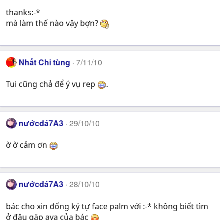
thanks:-*
mà làm thế nào vậy bợn?
Nhất Chi tùng
7/11/10
Tui cũng chả để ý vụ rep
.
nướcđá7A3
29/10/10
ờ ờ cảm ơn
nướcđá7A3
28/10/10
bác cho xin đống ký tự face palm với :-* không biết tìm
ở đâu gặp ava của bác