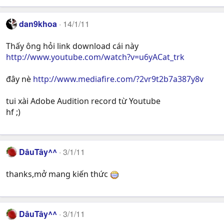
dan9khoa
14/1/11
Thấy ông hỏi link download cái này
http://www.youtube.com/watch?v=u6yACat_trk
đây nè
http://www.mediafire.com/?2vr9t2b7a387y8v
tui xài Adobe Audition record từ Youtube
hf ;)
DâuTây^^
3/1/11
thanks,mở mang kiến thức
DâuTây^^
3/1/11