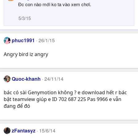
Đc con nào mới ko ta vào xem chơi.
5/3/15
phuc1991
26/1/15
Angry bird iz angry
Quoc-khanh
24/11/14
bác có sài Genymotion không ? e download hết r bác
bật teamview giúp e ID 702 687 225 Pas 9966 e vẫn
đang để đó
zFantasyz
15/6/14