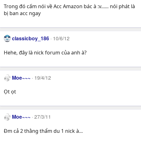
Trong đó cấm nói về Acc Amazon bác à :v...... nói phát là
bị ban acc ngay
classicboy_186
10/6/12
Hehe, đây là nick forum của anh à?
Moe~~~
19/4/12
Ọt ọt
Moe~~~
27/3/11
Đm cả 2 thằng thẩm du 1 nick à...