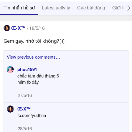
Tin nhắn hồ sơ
Latest activity
Các bài đăng
Giới thiệ
Œ•X™
18/5/16
Gem gay, nhớ tôi không? )))
View previous comments…
phuc1991
chắc tầm đầu tháng 6
ném fb đây
27/5/16
Œ•X™
fb.com/yudhna
28/5/16