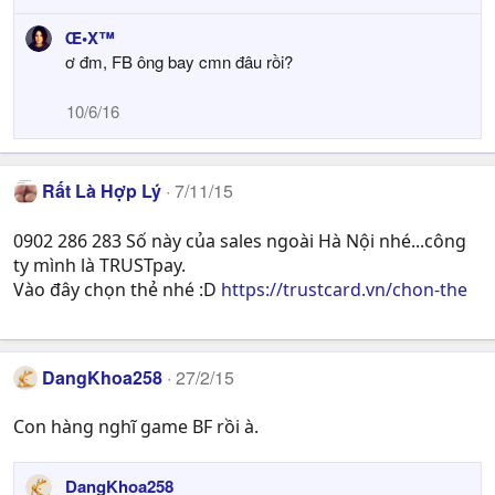
Œ•X™
ơ đm, FB ông bay cmn đâu rồi?
10/6/16
Rất Là Hợp Lý
7/11/15
0902 286 283 Số này của sales ngoài Hà Nội nhé...công
ty mình là TRUSTpay.
Vào đây chọn thẻ nhé :D
https://trustcard.vn/chon-the
DangKhoa258
27/2/15
Con hàng nghĩ game BF rồi à.
DangKhoa258