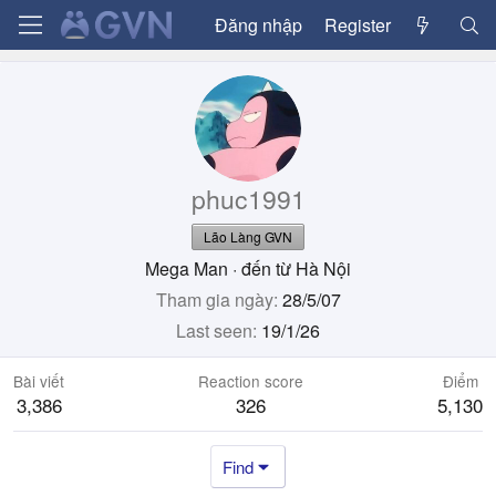
Đăng nhập
Register
phuc1991
Lão Làng GVN
Mega Man
·
đến từ
Hà Nội
Tham gia ngày
28/5/07
Last seen
19/1/26
Bài viết
Reaction score
Điểm
3,386
326
5,130
Find