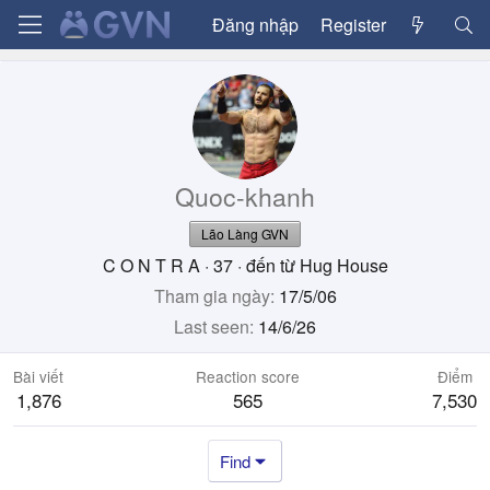
Đăng nhập
Register
Quoc-khanh
Lão Làng GVN
C O N T R A
·
37
·
đến từ
Hug House
Tham gia ngày
17/5/06
Last seen
14/6/26
Bài viết
Reaction score
Điểm
1,876
565
7,530
Find