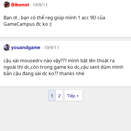
Bibonot
19/9/11
Bạn ơi , bạn có thể reg giúp mình 1 acc 9D của
GameCampus đc ko :(
youandgame
19/9/11
cậu xài mousedrv nào vậy??? mình bật lên thoát ra
ngoài thì dc,còn trong game ko dc,cậu sent dùm mình
bản cậu đang xài dc ko?? thanks nhé
1
2
Tiếp