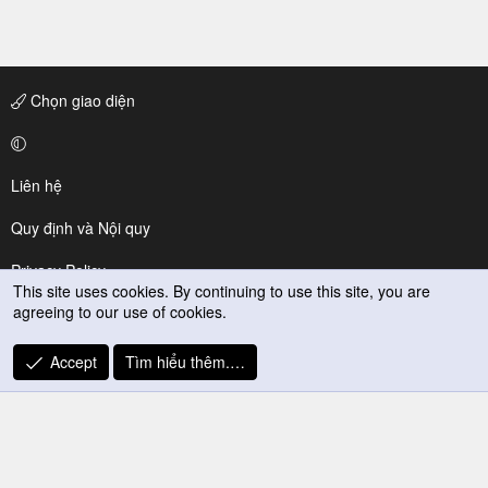
Chọn giao diện
Liên hệ
Quy định và Nội quy
Privacy Policy
This site uses cookies. By continuing to use this site, you are
agreeing to our use of cookies.
Trợ giúp
R
Accept
Tìm hiểu thêm.…
S
S