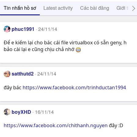
Tin nhắn hồ sơ
Latest activity
Các bài đăng
Giới thiệ
phuc1991
24/11/14
Để e kiếm lại cho bác cái file virtualbox có sẵn geny, h
bảo cài lại e cũng chịu chả nhớ
satthutd2
24/11/14
đây bác
https://www.facebook.com/trinhductan1994
boyXHD
16/11/14
https://www.facebook.com/chithanh.nguyen
đây :D