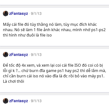
zFantasyz
9/1/13
Mấy cái file đó tùy thằng nó làm, tùy mục đích khác
nhau. Nó sẽ làm 1 file ảnh khác nhau, mình nhớ ps1-ps2
thì hình như đuôi là file iso
zFantasyz
9/1/13
Để tốc độ 4x xem, và xem lại coi cái file ISO đó coi có bị
lỗi gì k ?... chứ burn đĩa game ps1 hay ps2 thì dễ lắm mà,
chỉ cần burn cái iso nó vào đĩa là đc rồi bỏ vào máy ps1.
Là chơi thôi
zFantasyz
9/1/13