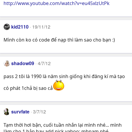
http://www.youtube.com/watch?v=eu45xlzUtPk
kid2110
19/11/12
Mình còn ko có code để nạp thì làm sao cho bạn :)
shadow09
4/7/12
pass 2 tôi là 1990 là năm sinh giống khi đăng kí mà tạo
có phát 1chả bị sao cả
survfate
3/7/12
Tạm thời hơi bận, cuối tuần nhắn lại mình nhé... mình
làm cho 1 bản hay add nick yahoo: mhnam nhé