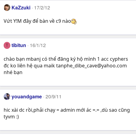
KaZzuki
17/2/12
Vứt Y!M đây để bàn về c9 nào
tibitun
16/1/12
T
chào bạn mbanj có thể đăng ký hộ mình 1 acc cyphers
đc ko liên hệ qua maik
tanphe_dibe_cave@yahoo.com
nhé bạn
youandgame
20/9/11
hic xài dc rồi,phải chạy = admin mới ác =.= ,dù sao cũng
tyvm :)