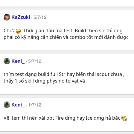
KaZzuki
5/7/12
Chưa
. Thời gian đâu mà test. Build theo str thì ông
phải có kỹ năng cận chiến và combo tốt mới đánh được
Keni_
5/7/12
thím test dạng build full Str hay biến thái scout chưa ,
thấy 1 số skill dmg phys nó to vật vã
Keni_
1/7/12
Về item thì nên xài opt Fire dmg hay Ice dmg hả bác