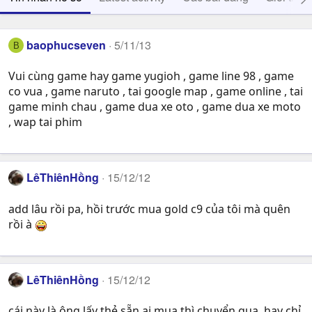
baophucseven
5/11/13
B
Vui cùng game hay game yugioh , game line 98 , game
co vua , game naruto , tai google map , game online , tai
game minh chau , game dua xe oto , game dua xe moto
, wap tai phim
LêThiênHồng
15/12/12
add lâu rồi pa, hồi trước mua gold c9 của tôi mà quên
rồi à
LêThiênHồng
15/12/12
cái này là ông lấy thẻ sẵn ai mua thì chuyển qua, hay chỉ