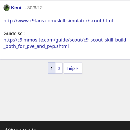
Keni_
30/6/12
http://www.c9fans.com/skill-simulator/scout.html
Guide sc :
http://c9.mmosite.com/guide/scout/c9_scout_skill_build
_both_for_pve_and_pvp.shtml
1
2
Tiếp