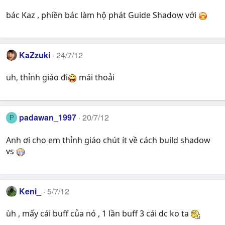
bác Kaz , phiền bác làm hộ phát Guide Shadow với
KaZzuki
24/7/12
uh, thỉnh giáo đi
mái thoải
padawan_1997
20/7/12
P
Anh ơi cho em thỉnh giáo chút ít về cách build shadow
vs
Keni_
5/7/12
ùh , mấy cái buff của nó , 1 lần buff 3 cái dc ko ta