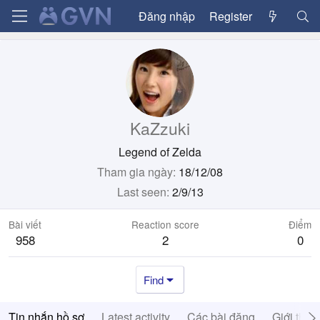
Đăng nhập
Register
KaZzuki
Legend of Zelda
Tham gia ngày
18/12/08
Last seen
2/9/13
Bài viết
Reaction score
Điểm
958
2
0
Find
Tin nhắn hồ sơ
Latest activity
Các bài đăng
Giới thiệ