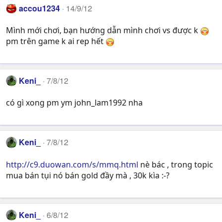
accou1234
14/9/12
Mình mới chơi, bạn hướng dẫn mình chơi vs được k
pm trên game k ai rep hết
Keni_
7/8/12
có gì xong pm ym john_lam1992 nha
Keni_
7/8/12
http://c9.duowan.com/s/mmq.html
nè bác , trong topic
mua bán tụi nó bán gold đầy mà , 30k kìa :-?
Keni_
6/8/12