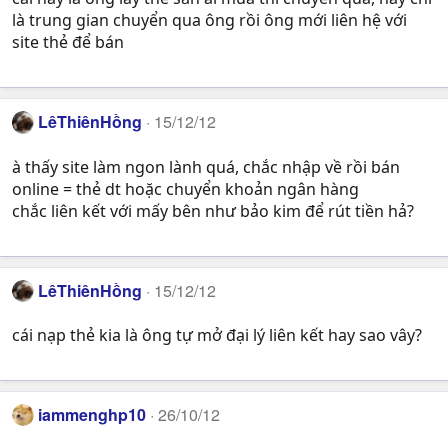
là trung gian chuyển qua ông rồi ông mới liên hệ với
site thẻ để bán
LêThiênHồng
15/12/12
à thấy site làm ngon lành quá, chắc nhập về rồi bán
online = thẻ dt hoặc chuyển khoản ngân hàng
chắc liên kết với mấy bên như bảo kim để rút tiền hả?
LêThiênHồng
15/12/12
cái nạp thẻ kia là ông tự mở đại lý liên kết hay sao vây?
iammenghp10
26/10/12