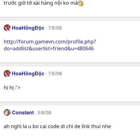
trước giờ tớ xài hàng nội ko mà
HoaHồngĐộc
7/6/08
http://forum.gamevn.com/profile.php?
do=addlist&userlist=friend&u=480646
HoaHồngĐộc
7/6/08
hị hị :'>
Constant
5/6/08
ah nghi la u bo cai code di chi de link thui nhe