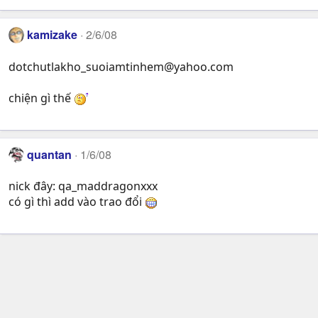
kamizake
2/6/08
dotchutlakho_suoiamtinhem@yahoo.com
chiện gì thế
quantan
1/6/08
nick đây: qa_maddragonxxx
có gì thì add vào trao đổi