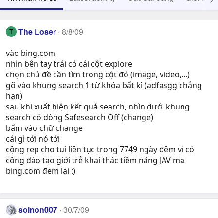
The Loser
8/8/09
T
vào bing.com
nhìn bên tay trái có cái cột explore
chọn chủ đề cần tìm trong cột đó (image, video,...)
gõ vào khung search 1 từ khóa bất kì (adfasgg chẳng
hạn)
sau khi xuất hiện kết quả search, nhìn dưới khung
search có dòng Safesearch Off (change)
bấm vào chữ change
cái gì tới nó tới
cộng rep cho tui liên tục trong 7749 ngày đêm vì có
công đào tạo giới trẻ khai thác tiềm năng JAV mà
bing.com đem lại :)
soinon007
30/7/09