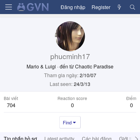
Đăng nhập
Register
phucminh17
Mario & Luigi
·
đến từ
Chaotic Paradise
Tham gia ngày
2/10/07
Last seen
24/3/13
Bài viết
Reaction score
Điểm
704
0
0
Find
Tin nhắn hồ sơ
Latest activity
Các bài đăng
Giới thiệ