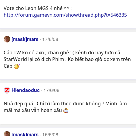
Vote cho Leon MGS 4 nhé ^^ :
http://forum.gamevn.com/showthread.php?t=546335
[mask]mars
17/6/08
Cáp TW ko có axn , chán ghê ::( kênh đó hay hơn cả
StarWorld lại có dịch Phim . Ko biết bao giờ đc xem trên
Cáp
Hiendaoduc
17/6/08
Nhà đẹp quá . Chỉ tớ làm theo được không ? Mình làm
mãi mà xấu vẫn hoàn xấu
[mask]mars
16/6/08