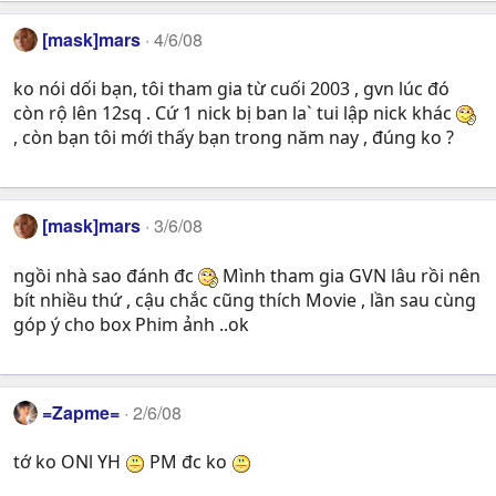
[mask]mars
4/6/08
ko nói dối bạn, tôi tham gia từ cuối 2003 , gvn lúc đó
còn rộ lên 12sq . Cứ 1 nick bị ban la` tui lập nick khác
, còn bạn tôi mới thấy bạn trong năm nay , đúng ko ?
[mask]mars
3/6/08
ngồi nhà sao đánh đc
Mình tham gia GVN lâu rồi nên
bít nhiều thứ , cậu chắc cũng thích Movie , lần sau cùng
góp ý cho box Phim ảnh ..ok
=Zapme=
2/6/08
tớ ko ONl YH
PM đc ko