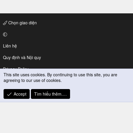
Chọn giao diện
Liên hệ
Quy định và Nội quy
Privacy Policy
This site uses cookies. By continuing to use this site, you are
agreeing to our use of cookies.
Trợ giúp
R
Accept
Tìm hiểu thêm.…
S
S