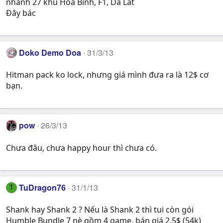
nhanh 27 khu Hòa Bình, F1, Da Lat
Đây bác
Doko Demo Doa
31/3/13
Hitman pack ko lock, nhưng giá mình đưa ra là 12$ cơ
bạn.
pow
26/3/13
Chưa đâu, chưa happy hour thì chưa có.
TuDragon76
31/1/13
T
Shank hay Shank 2 ? Nếu là Shank 2 thì tui còn gói
Humble Bundle 7 nè gồm 4 game, bán giá 2.5$ (54k)