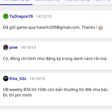
TuDragon76
14/12/13
T
Đã gửi game qua
haianh209@gmail.com
. Thanks !
pow
18/10/13
Có, đồng chí hình như đăng ký trong danh sách rồi mà.
Kira_h2c
12/10/13
HB weekly BTA thì 150k còn bản thường thì 40k nha bác.
Đc thì pm mình