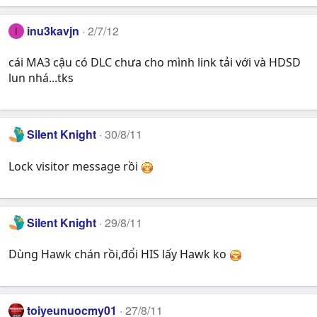
inu3kavjn
2/7/12
I
cái MA3 cậu có DLC chưa cho mình link tải với và HDSD
lun nhá...tks
Silent Knight
30/8/11
Lock visitor message rồi
Silent Knight
29/8/11
Dùng Hawk chán rồi,đổi HIS lấy Hawk ko
toiyeunuocmy01
27/8/11