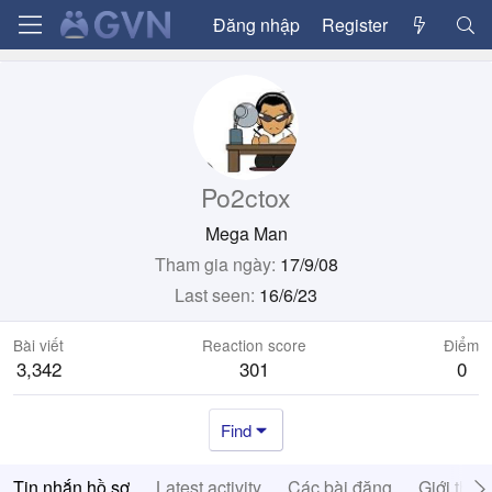
Đăng nhập
Register
Po2ctox
Mega Man
Tham gia ngày
17/9/08
Last seen
16/6/23
Bài viết
Reaction score
Điểm
3,342
301
0
Find
Tin nhắn hồ sơ
Latest activity
Các bài đăng
Giới thiệ