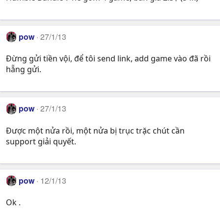
pow
27/1/13
Đừng gửi tiền vội, để tôi send link, add game vào đã rồi
hẵng gửi.
pow
27/1/13
Được một nửa rồi, một nửa bị trục trặc chút cần
support giải quyết.
pow
12/1/13
Ok .