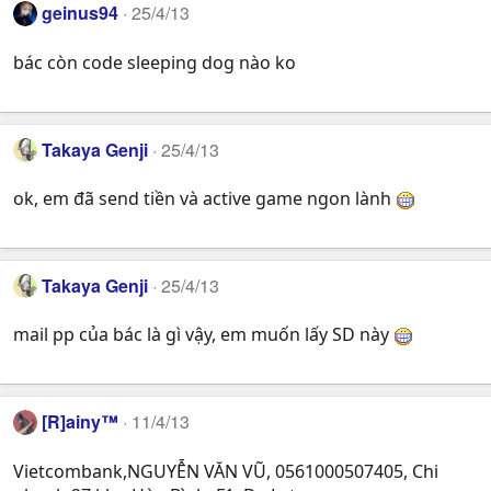
geinus94
25/4/13
bác còn code sleeping dog nào ko
Takaya Genji
25/4/13
ok, em đã send tiền và active game ngon lành
Takaya Genji
25/4/13
mail pp của bác là gì vậy, em muốn lấy SD này
[R]ainy™
11/4/13
Vietcombank,NGUYỄN VĂN VŨ, 0561000507405, Chi