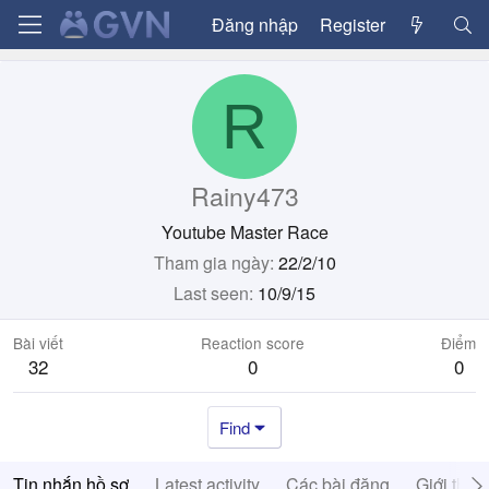
Đăng nhập
Register
R
Rainy473
Youtube Master Race
Tham gia ngày
22/2/10
Last seen
10/9/15
Bài viết
Reaction score
Điểm
32
0
0
Find
Tin nhắn hồ sơ
Latest activity
Các bài đăng
Giới thiệ