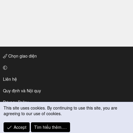
Chọn giao diện
Liên hệ
Quy định và Nội quy
Privacy Policy
This site uses cookies. By continuing to use this site, you are
agreeing to our use of cookies.
Trợ giúp
R
Accept
Tìm hiểu thêm.…
S