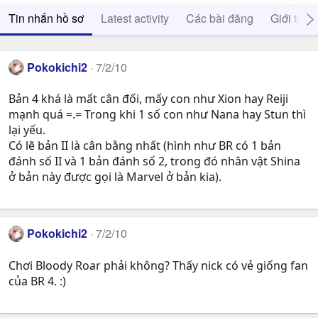
Tin nhắn hồ sơ
Latest activity
Các bài đăng
Giới thiệ
Pokokichi2
7/2/10
Bản 4 khá là mất cân đối, mấy con như Xion hay Reiji
mạnh quá =.= Trong khi 1 số con như Nana hay Stun thì
lại yếu.
Có lẽ bản II là cân bằng nhất (hình như BR có 1 bản
đánh số II và 1 bản đánh số 2, trong đó nhân vật Shina
ở bản này được gọi là Marvel ở bản kia).
Pokokichi2
7/2/10
Chơi Bloody Roar phải không? Thấy nick có vẻ giống fan
của BR 4. :)