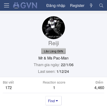
Đăng nhập
Register
Reiji
Lão Làng GVN
Mr & Ms Pac-Man
Tham gia ngày
22/1/06
Last seen
1/12/24
Bài viết
Reaction score
Điểm
172
1
4,460
Find