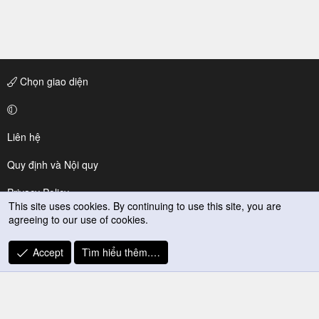
Chọn giao diện
Liên hệ
Quy định và Nội quy
Privacy Policy
This site uses cookies. By continuing to use this site, you are
agreeing to our use of cookies.
Trợ giúp
R
Accept
Tìm hiểu thêm.…
S
S