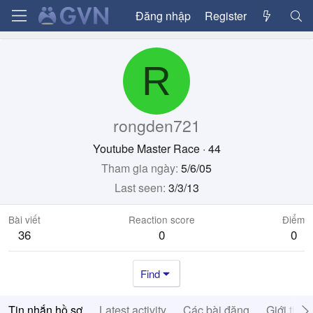
Đăng nhập
Register
R
rongden721
Youtube Master Race
·
44
Tham gia ngày
5/6/05
Last seen
3/3/13
Bài viết
Reaction score
Điểm
36
0
0
Find
Tin nhắn hồ sơ
Latest activity
Các bài đăng
Giới thiệ