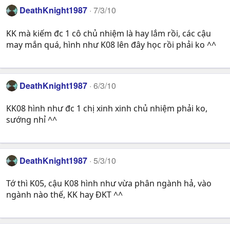
DeathKnight1987
7/3/10
KK mà kiếm đc 1 cô chủ nhiệm là hay lắm rồi, các cậu
may mắn quá, hình như K08 lên đây học rồi phải ko ^^
DeathKnight1987
6/3/10
KK08 hình như đc 1 chị xinh xinh chủ nhiệm phải ko,
sướng nhỉ ^^
DeathKnight1987
5/3/10
Tớ thì K05, cậu K08 hình như vừa phân ngành hả, vào
ngành nào thế, KK hay ĐKT ^^