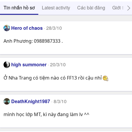
Tin nhắn hồ sơ
Latest activity
Các bài đăng
Giới thiệ
Hero of chaos
28/3/10
Anh Phương: 0988987333 .
high summoner
20/3/10
Ở Nha Trang có tiệm nào có FF13 rồi cậu nhỉ
DeathKnight1987
8/3/10
mình học lớp MT, kì này đang làm lv ^^