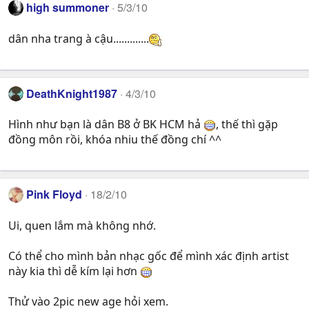
high summoner
5/3/10
dân nha trang à cậu.............
DeathKnight1987
4/3/10
Hình như bạn là dân B8 ở BK HCM hả
, thế thì gặp
đồng môn rồi, khóa nhiu thế đồng chí ^^
Pink Floyd
18/2/10
Ui, quen lắm mà không nhớ.
Có thể cho mình bản nhạc gốc để mình xác định artist
này kia thì dễ kím lại hơn
Thử vào 2pic new age hỏi xem.