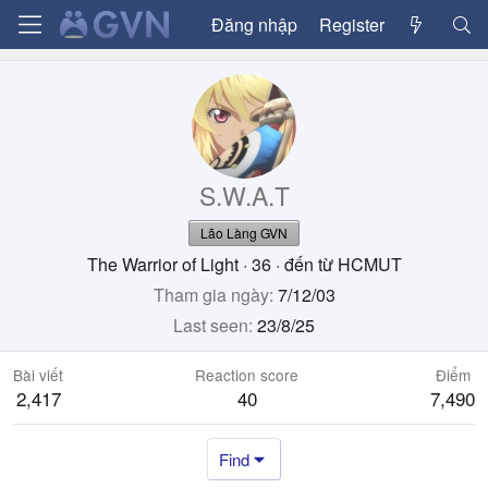
Đăng nhập
Register
S.W.A.T
Lão Làng GVN
The Warrior of Light
·
36
·
đến từ
HCMUT
Tham gia ngày
7/12/03
Last seen
23/8/25
Bài viết
Reaction score
Điểm
2,417
40
7,490
Find