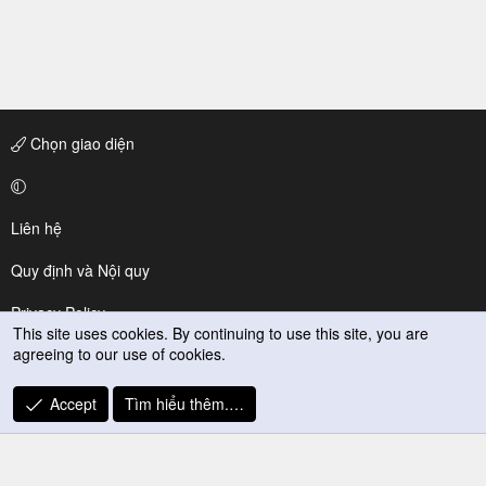
Chọn giao diện
Liên hệ
Quy định và Nội quy
Privacy Policy
This site uses cookies. By continuing to use this site, you are
agreeing to our use of cookies.
Trợ giúp
R
Accept
Tìm hiểu thêm.…
S
S