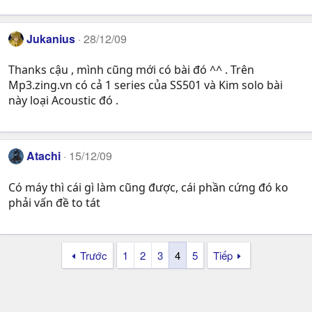
Jukanius
28/12/09
Thanks cậu , mình cũng mới có bài đó ^^ . Trên
Mp3.zing.vn có cả 1 series của SS501 và Kim solo bài
này loại Acoustic đó .
Atachi
15/12/09
Có máy thì cái gì làm cũng được, cái phần cứng đó ko
phải vấn đề to tát
Trước
1
2
3
4
5
Tiếp