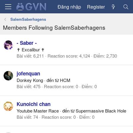
Đăng nhập
Register
SalemSaberhagens
Members Following SalemSaberhagens
- Saber -
✝ Excalibur ✝
Bài viết
6,211
Reaction score
4,124
Điểm
2,730
jofenquan
Donkey Kong
·
đến từ
HCM
Bài viết
475
Reaction score
0
Điểm
0
Kunoichi chan
Youtube Master Race
·
đến từ
Supermassive Black Hole
Bài viết
74
Reaction score
0
Điểm
0