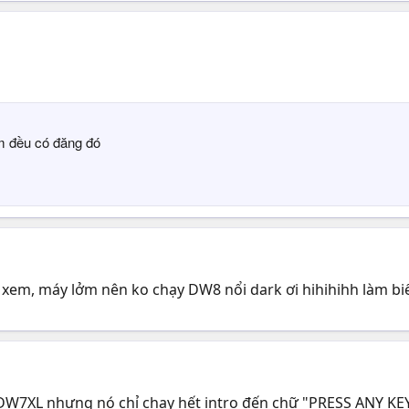
am đều có đăng đó
 xem, máy lởm nên ko chạy DW8 nổi dark ơi hihihihh làm b
DW7XL nhưng nó chỉ chạy hết intro đến chữ "PRESS ANY KEY" 