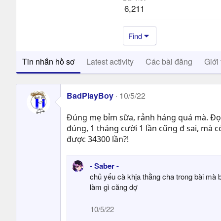
6,211
Find
Tin nhắn hồ sơ
Latest activity
Các bài đăng
Giới 
BadPlayBoy
10/5/22
Đúng mẹ bỉm sữa, rảnh háng quá mà. Đọc hi
đúng, 1 tháng cười 1 lần cũng đ sai, mà có
được 34300 lần?!
- Saber -
chủ yếu cà khịa thằng cha trong bài mà 
làm gì căng dợ
10/5/22