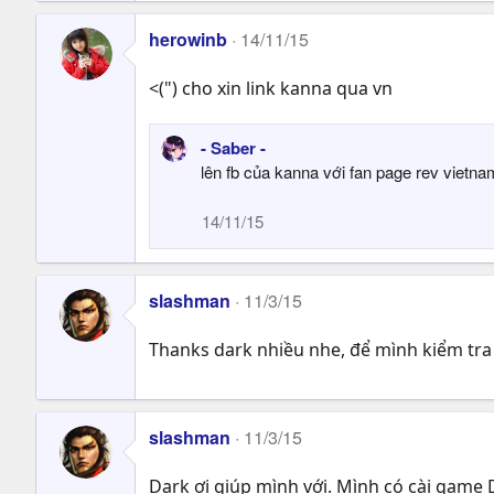
herowinb
14/11/15
<(") cho xin link kanna qua vn
- Saber -
lên fb của kanna với fan page rev vietn
14/11/15
slashman
11/3/15
Thanks dark nhiều nhe, để mình kiểm tra
slashman
11/3/15
Dark ơi giúp mình với. Mình có cài game 