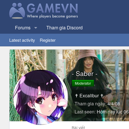
Forums
Tham gia Discord
Latest activity
Register
- Saber -
Moderator
✝ Excalibur ✝
Tham gia ngày
4/4/08
Last seen
Hôm nay lúc 06
Bài viết