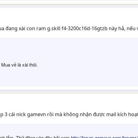
a đang xài con ram g.skill f4-3200c16d-16gtzb này hả, nếu
Mua về là xài thôi.
p 3 cái nick gamevn rồi mà không nhận được mail kích hoạt.
ành lắm. Thử đăng vào đây hỏi xem
http://forum.gamevn.com/forums/