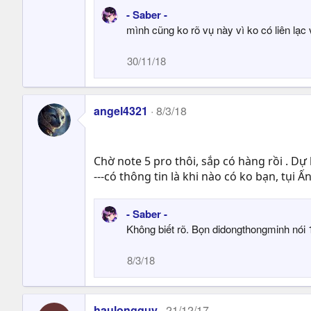
- Saber -
mình cũng ko rõ vụ này vì ko có liên lạc
30/11/18
angel4321
8/3/18
Chờ note 5 pro thôi, sắp có hàng rồi . D
---có thông tin là khi nào có ko bạn, tụi 
- Saber -
Không biết rõ. Bọn didongthongminh nói 1
8/3/18
haulongquy
21/12/17