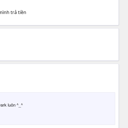
ình trả tiền
ark luôn ^_^