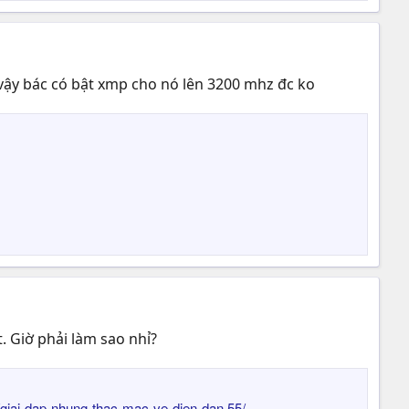
 vậy bác có bật xmp cho nó lên 3200 mhz đc ko
 Giờ phải làm sao nhỉ?
giai-dap-nhung-thac-mac-ve-dien-dan.55/