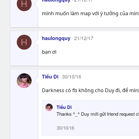
H
mình muốn làm map với ý tưởng của mình
haulongquy
21/12/17
H
bạn ơi
Tiểu Di
30/10/16
Darkness có fb không cho Duy đi, để mình 
Tiểu Di
Thanks ^_^ Duy mới gửi friend request c
30/10/16