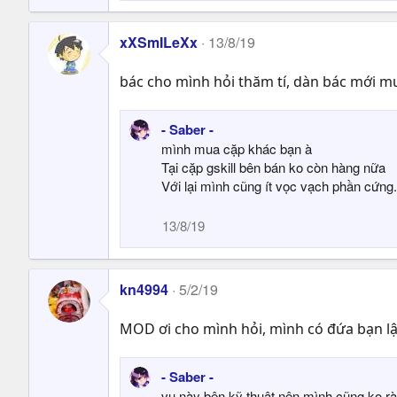
xXSmILeXx
13/8/19
bác cho mình hỏi thăm tí, dàn bác mới mu
- Saber -
mình mua cặp khác bạn à
Tại cặp gskill bên bán ko còn hàng nữa
Với lại mình cũng ít vọc vạch phần cứng. 
13/8/19
kn4994
5/2/19
MOD ơi cho mình hỏi, mình có đứa bạn lậ
- Saber -
vụ này bên kỹ thuật nên mình cũng ko r