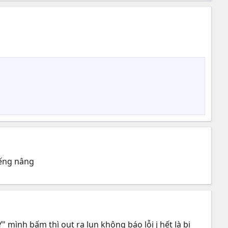
iếng nâng
mình bấm thì out ra lun không báo lỗi j hết là bị