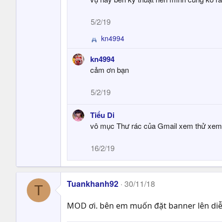
5/2/19
kn4994
R
e
kn4994
a
cảm ơn bạn
c
t
i
5/2/19
o
n
Tiểu Di
s
vô mục Thư rác của Gmail xem thử xem
:
16/2/19
Tuankhanh92
30/11/18
T
MOD ơi. bên em muốn đặt banner lên diễn