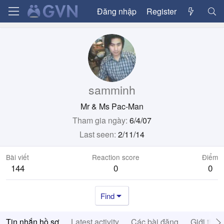
Đăng nhập
Register
samminh
Mr & Ms Pac-Man
Tham gia ngày
6/4/07
Last seen
2/11/14
Bài viết
Reaction score
Điểm
144
0
0
Find
Tin nhắn hồ sơ
Latest activity
Các bài đăng
Giới thiệ