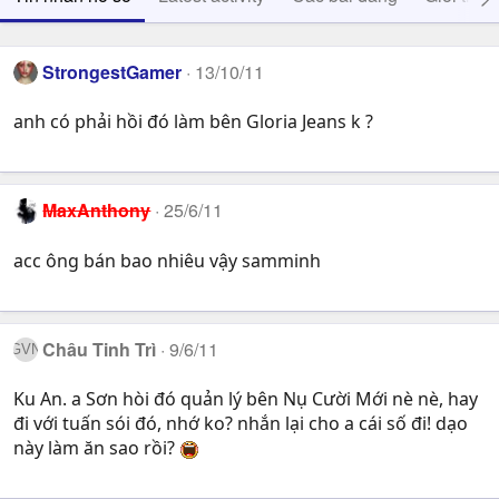
StrongestGamer
13/10/11
anh có phải hồi đó làm bên Gloria Jeans k ?
MaxAnthony
25/6/11
acc ông bán bao nhiêu vậy samminh
Châu Tinh Trì
9/6/11
Ku An. a Sơn hòi đó quản lý bên Nụ Cười Mới nè nè, hay
đi với tuấn sói đó, nhớ ko? nhắn lại cho a cái số đi! dạo
này làm ăn sao rồi?