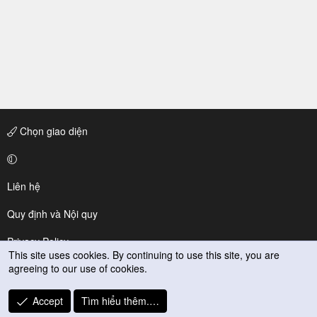
Chọn giao diện
Liên hệ
Quy định và Nội quy
Privacy Policy
This site uses cookies. By continuing to use this site, you are
agreeing to our use of cookies.
Trợ giúp
R
Accept
Tìm hiểu thêm.…
S