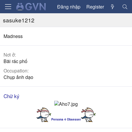
Đăng nhập
Register
sasuke1212
Madness
Nơi ở
Bãi rác phố
Occupation
Chụp ảnh dạo
Chữ ký
Persona 4 Obsesser