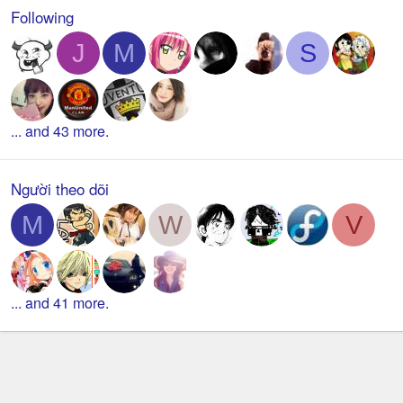
Following
J
M
S
... and 43 more.
Người theo dõi
M
W
V
... and 41 more.