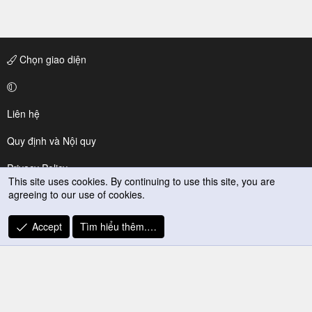
Chọn giao diện
Liên hệ
Quy định và Nội quy
Privacy Policy
This site uses cookies. By continuing to use this site, you are
agreeing to our use of cookies.
Trợ giúp
R
Accept
Tìm hiểu thêm.…
S
S