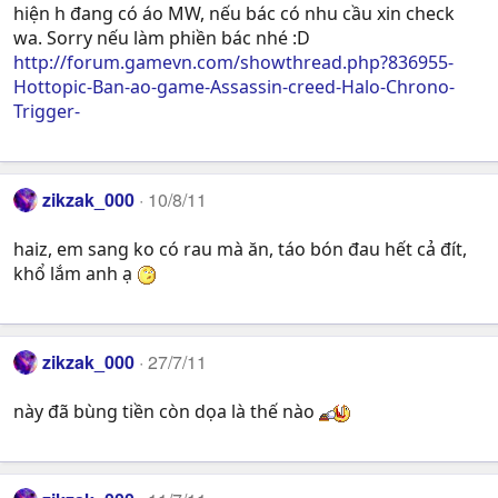
hiện h đang có áo MW, nếu bác có nhu cầu xin check
wa. Sorry nếu làm phiền bác nhé :D
http://forum.gamevn.com/showthread.php?836955-
Hottopic-Ban-ao-game-Assassin-creed-Halo-Chrono-
Trigger-
zikzak_000
10/8/11
haiz, em sang ko có rau mà ăn, táo bón đau hết cả đít,
khổ lắm anh ạ
zikzak_000
27/7/11
này đã bùng tiền còn dọa là thế nào