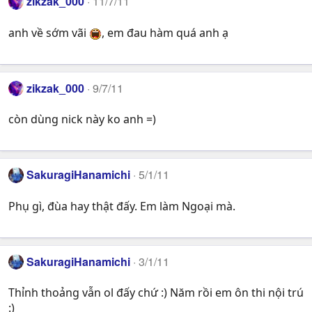
zikzak_000
11/7/11
anh về sớm vãi
, em đau hàm quá anh ạ
zikzak_000
9/7/11
còn dùng nick này ko anh =)
SakuragiHanamichi
5/1/11
Phụ gì, đùa hay thật đấy. Em làm Ngoại mà.
SakuragiHanamichi
3/1/11
Thỉnh thoảng vẫn ol đấy chứ :) Năm rồi em ôn thi nội trú
:)