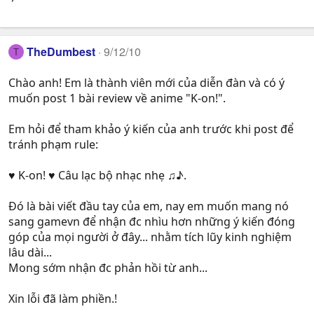
TheDumbest
9/12/10
T
Chào anh! Em là thành viên mới của diễn đàn và có ý
muốn post 1 bài review về anime "K-on!".
Em hỏi để tham khảo ý kiến của anh trước khi post để
tránh phạm rule:
♥ K-on! ♥ Câu lạc bộ nhạc nhẹ ♫♪.
Đó là bài viết đầu tay của em, nay em muốn mang nó
sang gamevn để nhận đc nhìu hơn những ý kiến đóng
góp của mọi người ở đây... nhằm tích lũy kinh nghiệm
lâu dài...
Mong sớm nhận đc phản hồi từ anh...
Xin lỗi đã làm phiền.!