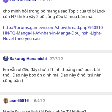
cho mình hỏi trong bõ manga sao Topic của tớ bị Lock
còn H7 thì ko vậy 2 bõ củng đều là mua bán mà
http://forums.gamevn.com/showthread.php?940310-
HN-TQ-Manga-H-AY-nhan-in-Manga-Doujinshi-Light-
Novel-theo-yeu-cau
SakuragiHanamichi
27/7/12
Em vẫn ol đều đấy chứ :) Thỉnh thoảng mới post bài
thôi. Dạo này box ổn định mà. Dạo này ở nội trú nên
cũng bận )
asm65816
16/4/12
Mode Seiya có link tải Seiya phần TV không?