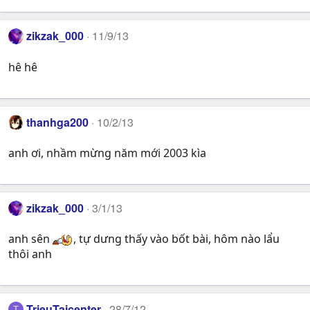
zikzak_000
11/9/13
hê hê
thanhga200
10/2/13
anh ơi, nhầm mừng năm mới 2003 kìa
zikzak_000
3/1/13
anh sên
, tự dưng thấy vào bốt bài, hôm nào lẩu
thôi anh
TrieuTaicenter
28/7/12
T