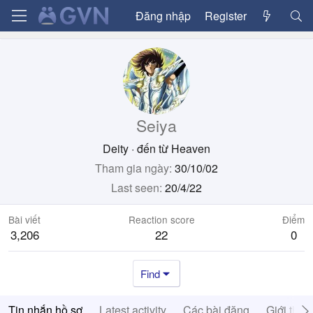
Đăng nhập
Register
Seiya
Deity
·
đến từ
Heaven
Tham gia ngày
30/10/02
Last seen
20/4/22
Bài viết
Reaction score
Điểm
3,206
22
0
Find
Tin nhắn hồ sơ
Latest activity
Các bài đăng
Giới thiệ