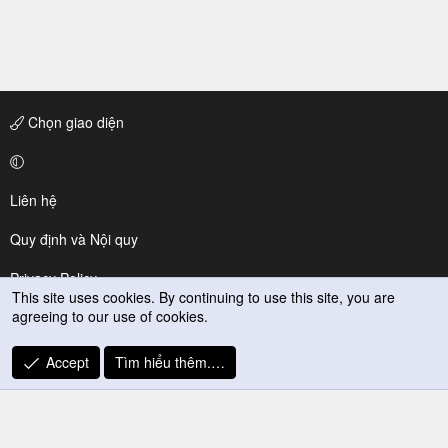
Chọn giao diện
Liên hệ
Quy định và Nội quy
Privacy Policy
This site uses cookies. By continuing to use this site, you are
agreeing to our use of cookies.
Trợ giúp
R
Accept
Tìm hiểu thêm.…
S
S