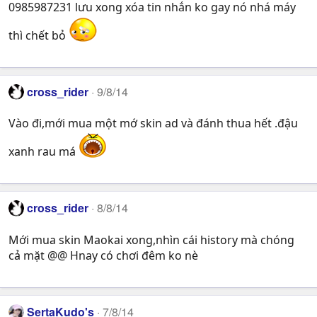
0985987231 lưu xong xóa tin nhắn ko gay nó nhá máy
thì chết bỏ
cross_rider
9/8/14
Vào đi,mới mua một mớ skin ad và đánh thua hết .đậu
xanh rau má
cross_rider
8/8/14
Mới mua skin Maokai xong,nhìn cái history mà chóng
cả mặt @@ Hnay có chơi đêm ko nè
SertaKudo's
7/8/14