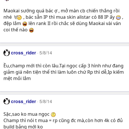
Maokai sướng quá bác ợ , mở màn cb chiến thắng rồi
nhé
, bác sẵn IP thì mua skin alistar có 88 IP ấy
,
đệp lắm
lên rank II rồi chắc sẽ dùng Maokai vài ván
coi thế nào
cross_rider
5/8/14
Ều,champ mới thì còn lâu.Tại ngọc cấp 3 hình như đang
giảm giá nên tiện thể thì làm luôn chứ Rp thì dễ,Ip kiếm
mệt mỏi lắm
cross_rider
5/8/14
Sặc,sao ko mua ngọc
Champ thì nói t mua = rp cũng đc mà,còn hơn 4k có đủ
build bảng mới ko