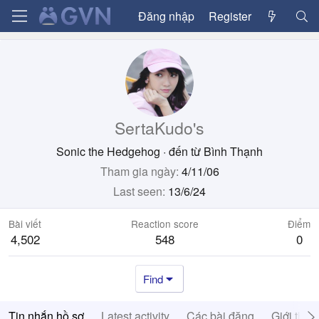
Đăng nhập
Register
SertaKudo's
Sonic the Hedgehog
·
đến từ
Bình Thạnh
Tham gia ngày
4/11/06
Last seen
13/6/24
Bài viết
Reaction score
Điểm
4,502
548
0
Find
Tin nhắn hồ sơ
Latest activity
Các bài đăng
Giới thiệ