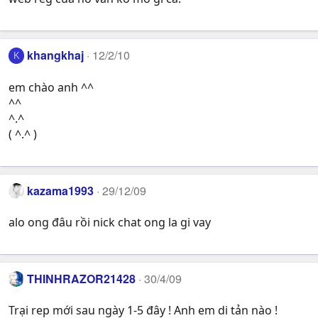
khangkhaj
12/2/10
K
em chào anh ^^
^^
^.^
( ^.^ )
kazama1993
29/12/09
alo ong đâu rồi nick chat ong la gi vay
THINHRAZOR21428
30/4/09
Trại rep mới sau ngày 1-5 đây ! Anh em di tản nào !