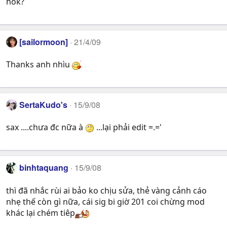
hok?
[sailormoon]
21/4/09
Thanks anh nhìu
SertaKudo's
15/9/08
sax ....chưa đc nữa à
...lại phải edit =.='
binhtaquang
15/9/08
thì đã nhắc rùi ai bảo ko chịu sửa, thẻ vàng cảnh cáo
nhẹ thế còn gì nữa, cái sig bi giờ 201 coi chừng mod
khác lại chém tiêp