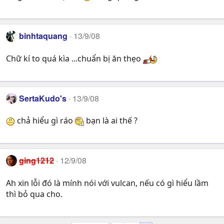
binhtaquang
13/9/08
Chữ kí to quá kìa ...chuẩn bị ăn thẹo
SertaKudo's
13/9/08
chả hiểu gì ráo
bạn là ai thế ?
ging1212
12/9/08
Ah xin lỗi đó là mính nói với vulcan, nếu có gì hiểu lầm
thì bỏ qua cho.