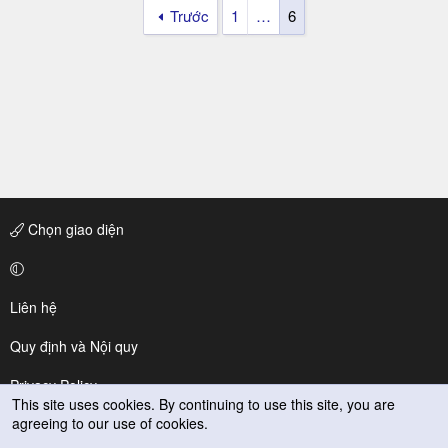
Trước
1
…
6
Chọn giao diện
Liên hệ
Quy định và Nội quy
Privacy Policy
This site uses cookies. By continuing to use this site, you are
agreeing to our use of cookies.
Trợ giúp