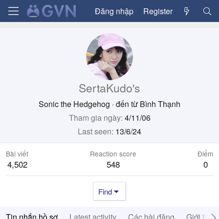
Đăng nhập
Register
SertaKudo's
Sonic the Hedgehog
·
đến từ
Bình Thạnh
Tham gia ngày
4/11/06
Last seen
13/6/24
Bài viết
Reaction score
Điểm
4,502
548
0
Find
Tin nhắn hồ sơ
Latest activity
Các bài đăng
Giới thiệ