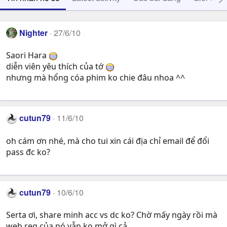
Nighter
27/6/10
Saori Hara
diễn viên yêu thích của tớ
nhưng mà hổng cóa phim ko chie đâu nhoa ^^
cutun79
11/6/10
oh cám ơn nhé, mà cho tui xin cái địa chỉ email để đổi
pass đc ko?
cutun79
10/6/10
Serta ơi, share minh acc vs dc ko? Chờ mấy ngày rồi mà
web reg của nó vẫn ko mở gì cả.