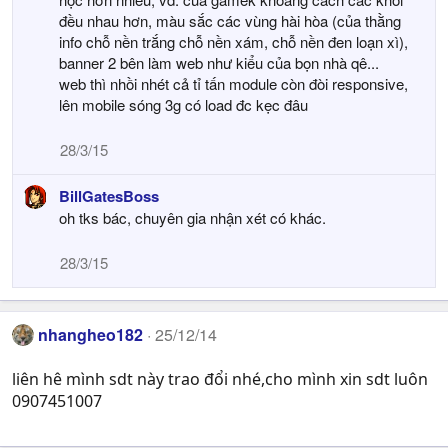
đều nhau hơn, màu sắc các vùng hài hòa (của thằng
info chỗ nền trắng chỗ nền xám, chỗ nền đen loạn xì),
banner 2 bên làm web như kiểu của bọn nhà qê...
web thì nhồi nhét cả tỉ tấn module còn đòi responsive,
lên mobile sóng 3g có load đc kẹc đâu
28/3/15
BillGatesBoss
oh tks bác, chuyên gia nhận xét có khác.
28/3/15
nhangheo182
25/12/14
liên hê mình sdt này trao đổi nhé,cho mình xin sdt luôn
0907451007