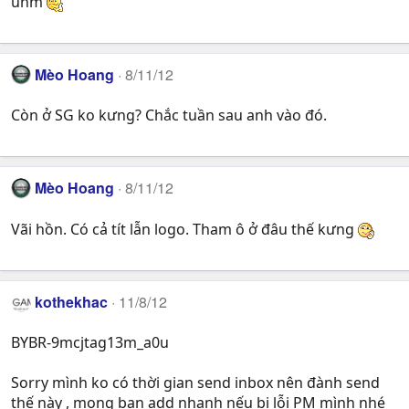
uhm
Mèo Hoang
8/11/12
Còn ở SG ko kưng? Chắc tuần sau anh vào đó.
Mèo Hoang
8/11/12
Vãi hồn. Có cả tít lẫn logo. Tham ô ở đâu thế kưng
kothekhac
11/8/12
BYBR-9mcjtag13m_a0u
Sorry mình ko có thời gian send inbox nên đành send
thế này , mong bạn add nhanh nếu bị lỗi PM mình nhé