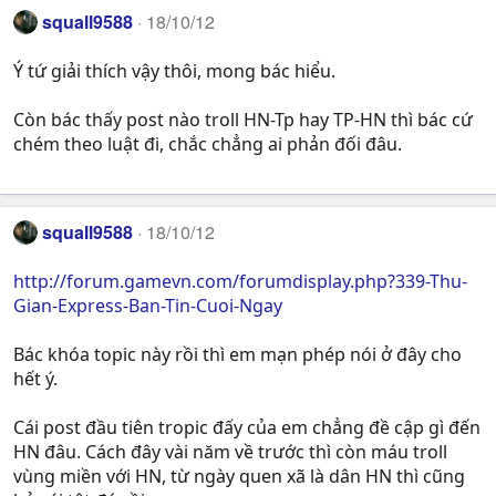
squall9588
18/10/12
Ý tứ giải thích vậy thôi, mong bác hiểu.
Còn bác thấy post nào troll HN-Tp hay TP-HN thì bác cứ
chém theo luật đi, chắc chẳng ai phản đối đâu.
squall9588
18/10/12
http://forum.gamevn.com/forumdisplay.php?339-Thu-
Gian-Express-Ban-Tin-Cuoi-Ngay
Bác khóa topic này rồi thì em mạn phép nói ở đây cho
hết ý.
Cái post đầu tiên tropic đấy của em chẳng đề cập gì đến
HN đâu. Cách đây vài năm về trước thì còn máu troll
vùng miền với HN, từ ngày quen xã là dân HN thì cũng