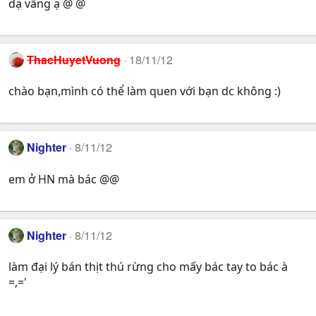
dạ vâng ạ @ @
ThacHuyetVuong
18/11/12
chào bạn,mình có thể làm quen với bạn dc không :)
Nighter
8/11/12
em ở HN mà bác @@
Nighter
8/11/12
làm đại lý bán thịt thú rừng cho mấy bác tay to bác à
=,='