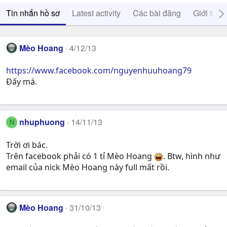
Tin nhắn hồ sơ
Latest activity
Các bài đăng
Giới thiệ
Mèo Hoang
4/12/13
https://www.facebook.com/nguyenhuuhoang79
Đấy má.
nhuphuong
14/11/13
N
Trời ơi bác.
Trên facebook phải có 1 tỉ Mèo Hoang
. Btw, hình như
email của nick Mèo Hoang này full mất rồi.
Mèo Hoang
31/10/13