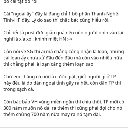
bỏ cái tật đó rồi.
Cái "ngoài ấy" đấy là đang chỉ 1 bộ phận Thanh-Nghệ-
Tĩnh-HP đấy. Lý do sao thì chắc bác cũng hiểu rồi.
Chỉ tiếc là post đơn giản quá nên nên người nhìn vào lại
nghĩ là xỉa xói, khinh miệt HN :-<
Còn nói về SG thì ai mà chẳng công nhận là loạn, nhưng
cái loạn ấy chưa xử đâu đến đâu mà còn vào nhiều nữa
thì chẳng phải là loạn càng thêm loạn sao.
Chứ em chẳng có nói là cướp giật, giết người gì ở TP
này đều là do dân ngoại tỉnh gây ra hết, còn dân TP thì
trong sạch cả.
Còn bác bảo VH vùng miền ngắn thì chịu thôi. TP mới có
300 năm muốn nó dài ra thêm thì cũng phải đợi cho nó
thêm chừng 700 năm nữa may ra nó tạm dài.