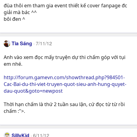
đùa thôi em tham gia event thiết kế cover fanpage đc
giải mà bác ^^
bôi đen ^
Tia Sáng
7/11/12
Anh vào xem đọc mấy truyện dự thi chấm góp với tụi
em nhé.
http://forum.gamevn.com/showthread.php?984501-
Cac-Bai-du-thi-viet-truyen-quot-sieu-anh-hung-quyet-
dau-quot&goto=newpost
Thời hạn chấm là thứ 2 tuần sau lận, cứ đọc từ từ rồi
chấm :">.
SillyKid
6/11/12