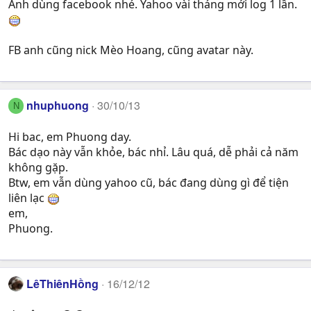
Anh dùng facebook nhé. Yahoo vài tháng mới log 1 lần.
FB anh cũng nick Mèo Hoang, cũng avatar này.
nhuphuong
30/10/13
N
Hi bac, em Phuong day.
Bác dạo này vẫn khỏe, bác nhỉ. Lâu quá, dễ phải cả năm
không gặp.
Btw, em vẫn dùng yahoo cũ, bác đang dùng gì để tiện
liên lạc
em,
Phuong.
LêThiênHồng
16/12/12