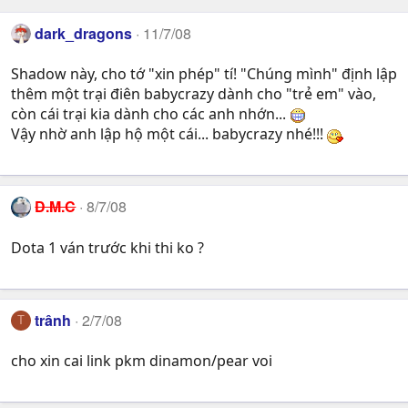
dark_dragons
11/7/08
Shadow này, cho tớ "xin phép" tí! "Chúng mình" định lập
thêm một trại điên babycrazy dành cho "trẻ em" vào,
còn cái trại kia dành cho các anh nhớn...
Vậy nhờ anh lập hộ một cái... babycrazy nhé!!!
D.M.C
8/7/08
Dota 1 ván trước khi thi ko ?
trânh
2/7/08
T
cho xin cai link pkm dinamon/pear voi