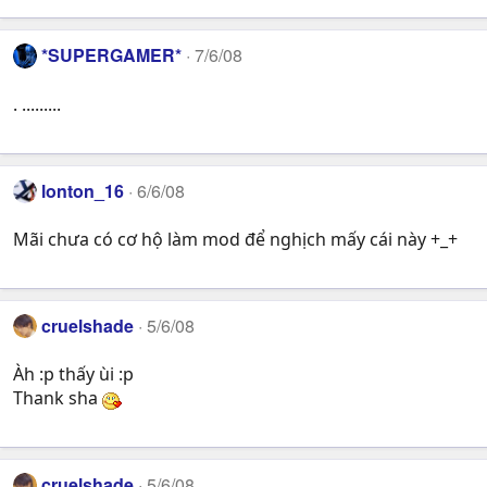
*SUPERGAMER*
7/6/08
. .........
lonton_16
6/6/08
Mãi chưa có cơ hộ làm mod để nghịch mấy cái này +_+
cruelshade
5/6/08
Àh :p thấy ùi :p
Thank sha
cruelshade
5/6/08