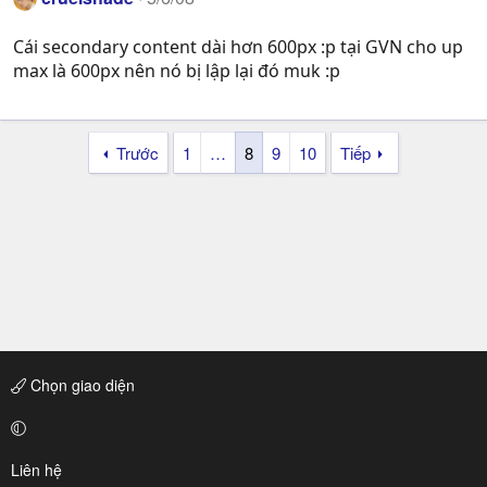
Cái secondary content dài hơn 600px :p tại GVN cho up
max là 600px nên nó bị lập lại đó muk :p
Trước
1
…
8
9
10
Tiếp
Chọn giao diện
Liên hệ