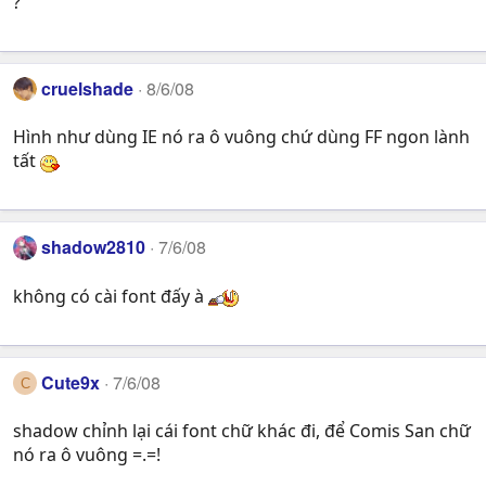
?
cruelshade
8/6/08
Hình như dùng IE nó ra ô vuông chứ dùng FF ngon lành
tất
shadow2810
7/6/08
không có cài font đấy à
Cute9x
7/6/08
C
shadow chỉnh lại cái font chữ khác đi, để Comis San chữ
nó ra ô vuông =.=!