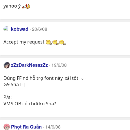
yahoo ý
kobwad
20/6/08
Accept my request
zZzDarkNesszZz
19/6/08
Dùng FF nó hỗ trợ font này, xài tốt ~.~
G9 Sha I-|
P/s:
VMS OB có chơi ko Sha?
Phọt Ra Quần
14/6/08