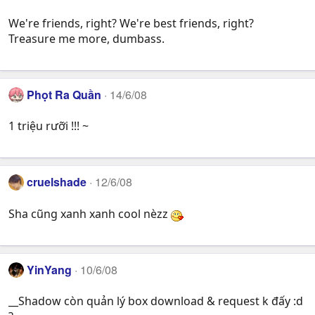
We're friends, right? We're best friends, right?
Treasure me more, dumbass.
Phọt Ra Quần
14/6/08
1 triệu rưỡi !!! ~
cruelshade
12/6/08
Sha cũng xanh xanh cool nèzz
YinYang
10/6/08
__Shadow còn quản lý box download & request k đấy :d