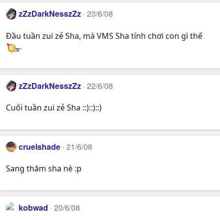
zZzDarkNesszZz
23/6/08
Đầu tuần zui zẻ Sha, mà VMS Sha tính chơi con gì thế
zZzDarkNesszZz
22/6/08
Cuối tuần zui zẻ Sha ::)::)::)
cruelshade
21/6/08
Sang thăm sha nè :p
kobwad
20/6/08