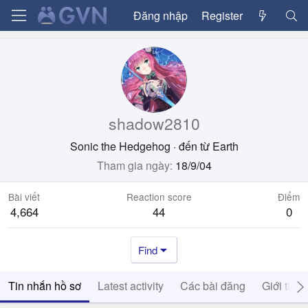
Đăng nhập
Register
shadow2810
Sonic the Hedgehog
·
đến từ
Earth
Tham gia ngày
18/9/04
Bài viết
Reaction score
Điểm
4,664
44
0
Find
Tin nhắn hồ sơ
Latest activity
Các bài đăng
Giới thiệ