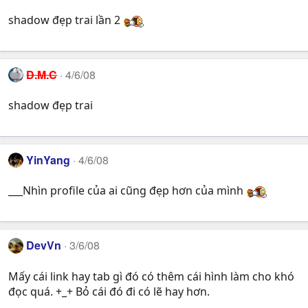
shadow đẹp trai lần 2
D.M.C
4/6/08
shadow đẹp trai
YinYang
4/6/08
___Nhìn profile của ai cũng đẹp hơn của mình
DevVn
3/6/08
Mấy cái link hay tab gì đó có thêm cái hình làm cho khó
đọc quá. +_+ Bỏ cái đó đi có lẽ hay hơn.