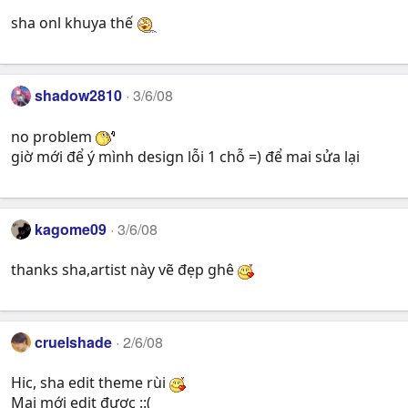
sha onl khuya thế
shadow2810
3/6/08
no problem
giờ mới để ý mình design lỗi 1 chỗ =) để mai sửa lại
kagome09
3/6/08
thanks sha,artist này vẽ đẹp ghê
cruelshade
2/6/08
Hic, sha edit theme rùi
Mai mới edit được ::(