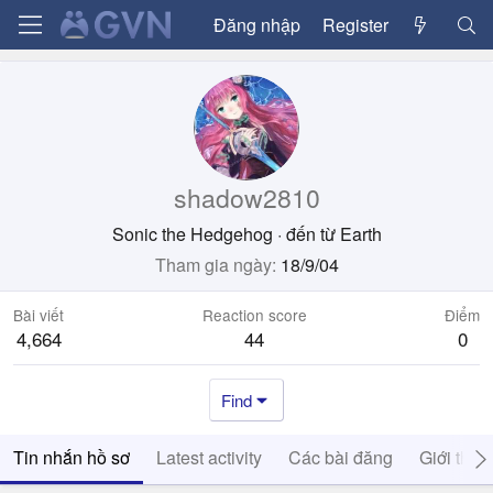
Đăng nhập
Register
shadow2810
Sonic the Hedgehog
·
đến từ
Earth
Tham gia ngày
18/9/04
Bài viết
Reaction score
Điểm
4,664
44
0
Find
Tin nhắn hồ sơ
Latest activity
Các bài đăng
Giới thiệ