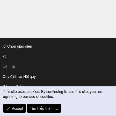
Chọn giao diện
Liên hệ
Quy định và Nội quy
Privacy Policy
This site uses cookies. By continuing to use this site, you are
agreeing to our use of cookies.
Trợ giúp
R
Accept
Tìm hiểu thêm.…
S