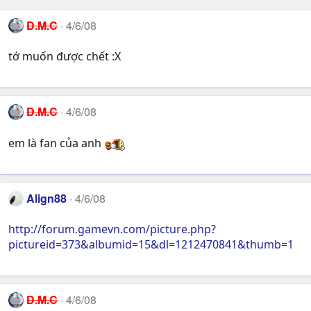
D.M.C
4/6/08
tớ muốn được chết :X
D.M.C
4/6/08
em là fan của anh
Align88
4/6/08
http://forum.gamevn.com/picture.php?
pictureid=373&albumid=15&dl=1212470841&thumb=1
D.M.C
4/6/08