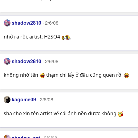
shadow2810
2/6/08
nhớ ra rồi, artist: H2SO4
shadow2810
2/6/08
không nhớ tên
thậm chí lấy ở đâu cũng quên rồi
kagome09
2/6/08
sha cho xin tên artist vẽ cái ảnh nền được không
shadow_cat
2/6/08