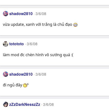
shadow2810
3/6/08
vừa update, xanh với trắng là chủ đạo
totototo
3/6/08
làm mod đc chèn hình vô sướng quá :(
shadow2810
3/6/08
đi ngủ đây
zZzDarkNesszZz
3/6/08