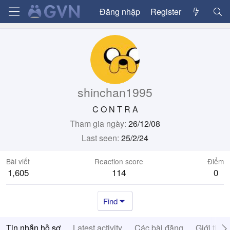
Đăng nhập
Register
shinchan1995
C O N T R A
Tham gia ngày
26/12/08
Last seen
25/2/24
Bài viết
Reaction score
Điểm
1,605
114
0
Find
Tin nhắn hồ sơ
Latest activity
Các bài đăng
Giới thiệ