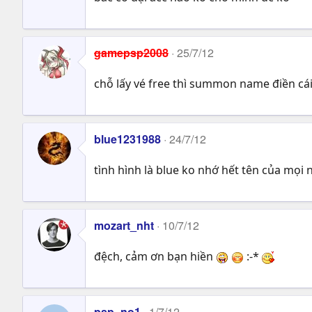
gamepsp2008
25/7/12
chỗ lấy vé free thì summon name điền cái
blue1231988
24/7/12
tình hình là blue ko nhớ hết tên của mọi 
mozart_nht
10/7/12
đệch, cảm ơn bạn hiền
:-*
psp_no1
1/7/12