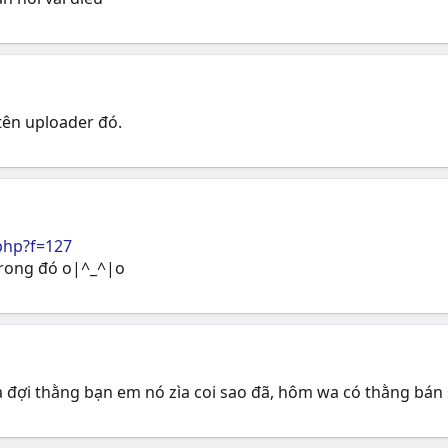
tên uploader đó.
php?f=127
trong đó o|^_^|o
 đợi thằng bạn em nó zìa coi sao đã, hôm wa có thằng bán 