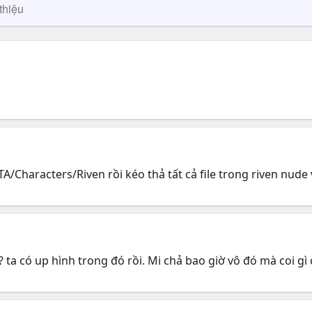
thiệu
TA/Characters/Riven rồi kéo thả tất cả file trong riven nude 
y? ta có up hình trong đó rồi. Mi chả bao giờ vô đó mà coi gì 