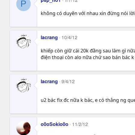
P
không có duyên với nhau xin đừng nói lời
lacrang
10/4/12
khiếp còn giữ cái 20k đằng sau làm gì nữ
điện thoại còn alo nữa chứ sao bán bác 
lacrang
9/4/12
u2 bác fix đc nữa k bác, e có thằng ng q
o0oSokio0o
11/2/12