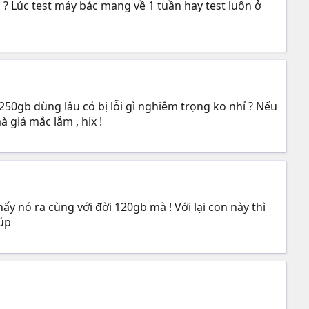
? Lúc test máy bác mang về 1 tuần hay test luôn ở
50gb dùng lâu có bị lỗi gì nghiêm trọng ko nhỉ ? Nếu
 giá mắc lắm , hix !
y nó ra cùng với đời 120gb mà ! Với lại con này thì
iúp