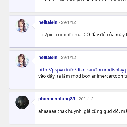
helltalein
29/1/12
có 2pic trong đó mà. CÓ đầy đủ của mấy 
helltalein
29/1/12
http://pspvn.info/diendan/forumdisplay.
vào đây. ta làm mod box anime/cartoon 
phanminhtung89
20/1/12
ahaaaaa thax huynh, giá cũng gud đó, mà