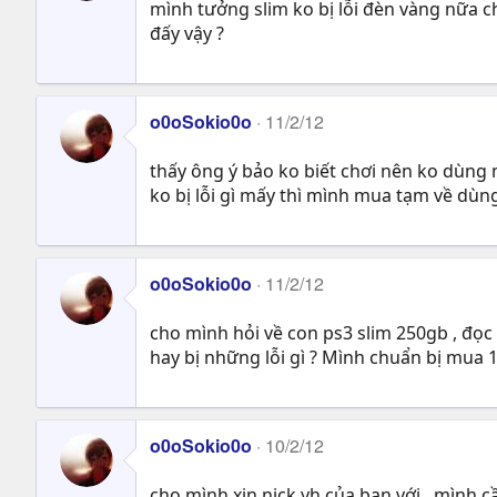
mình tưởng slim ko bị lỗi đèn vàng nữa 
đấy vậy ?
o0oSokio0o
11/2/12
thấy ông ý bảo ko biết chơi nên ko dùng 
ko bị lỗi gì mấy thì mình mua tạm về dùn
o0oSokio0o
11/2/12
cho mình hỏi về con ps3 slim 250gb , đọc 
hay bị những lỗi gì ? Mình chuẩn bị mua 
o0oSokio0o
10/2/12
cho mình xin nick yh của bạn với , mình cầ