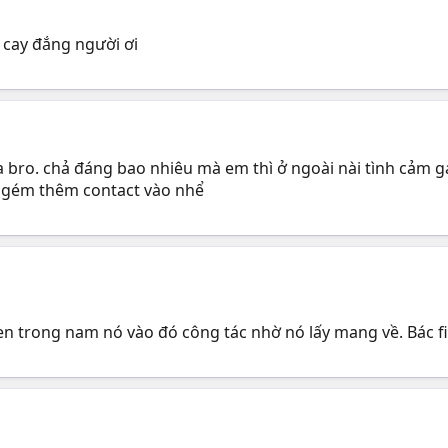
 cay đắng người ơi
a bro. chả đáng bao nhiêu mà em thì ở ngoài nài tình cảm ga
k gém thêm contact vào nhể
uen trong nam nó vào đó công tác nhờ nó lấy mang về. Bác f