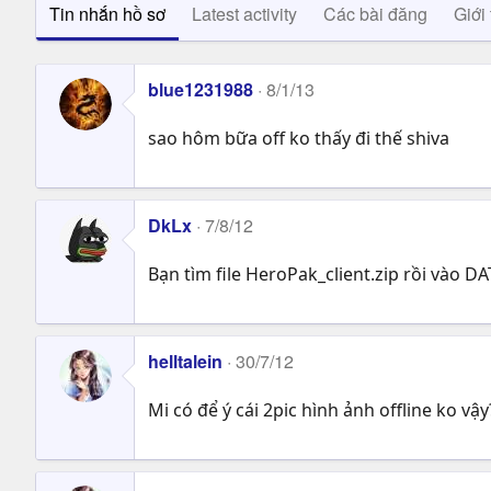
Tin nhắn hồ sơ
Latest activity
Các bài đăng
Giới 
blue1231988
8/1/13
sao hôm bữa off ko thấy đi thế shiva
DkLx
7/8/12
Bạn tìm file HeroPak_client.zip rồi vào DA
helltalein
30/7/12
Mi có để ý cái 2pic hình ảnh offline ko vậ