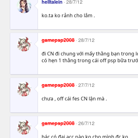
helltalein
28/7/12
ko.ta ko rảnh cho lắm .
gamepsp2008
28/7/12
đi CN đi chung với mấy thằng bạn trong 
có hẹn 1 thằng trong cái off psp bữa trư
gamepsp2008
27/7/12
chưa , off cái fes CN lận mà .
gamepsp2008
26/7/12
bác có đại acc nào ko cho mình đc ko