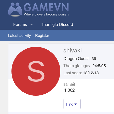
Forums
Tham gia Discord
Latest activity
Register
shivakl
S
Dragon Quest
·
39
Tham gia ngày
24/5/05
Last seen
18/12/18
Bài viết
1,362
Find