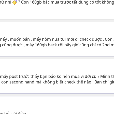
chứ nhỉ
? Con 160gb bác mua trước tết dùng có tốt không 
mấy , muốn bán , mấy hôm nữa tui mới đi check được . Con 2
g cũng được , máy 160gb hack rồi bây giờ cũng chỉ có 2nd mà
mấy post trước thấy bạn bảo ko nên mua vì đời cũ ? Mình thấ
1 con second hand mà không biết check thế nào ! Bạn chỉ g
n hỏi vài điều