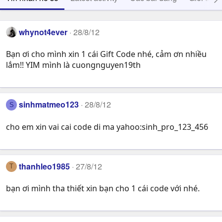
whynot4ever
28/8/12
Bạn ơi cho mình xin 1 cái Gift Code nhé, cảm ơn nhiều
lắm!! YIM mình là cuongnguyen19th
sinhmatmeo123
28/8/12
S
cho em xin vai cai code di ma yahoo:sinh_pro_123_456
thanhleo1985
27/8/12
T
bạn ơi mình tha thiết xin bạn cho 1 cái code với nhé.