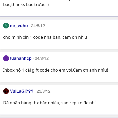
bác,thanks bác trước :)
mr_vuho
24/8/12
M
cho minh xin 1 code nha ban. cam on nhiu
tuananhcp
24/8/12
T
Inbox hộ 1 cái gift code cho em với.Cảm ơn anh nhìu!
VuiLaGi???
23/8/12
Đã nhận hàng thx bác nhiều, sao rep ko đc nhỉ