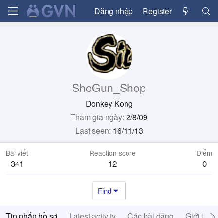
Đăng nhập
Register
ShoGun_Shop
Donkey Kong
Tham gia ngày
2/8/09
Last seen
16/11/13
Bài viết
Reaction score
Điểm
341
12
0
Find
Tin nhắn hồ sơ
Latest activity
Các bài đăng
Giới thiệ