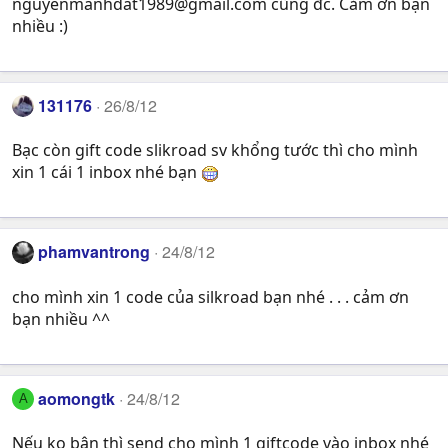
nguyenmanhdat1989@gmail.com
cũng đc. Cảm ơn bạn
nhiều :)
131176
26/8/12
Bạc còn gift code slikroad sv khổng tước thì cho mình
xin 1 cái 1 inbox nhé bạn
phamvantrong
24/8/12
cho mình xin 1 code của silkroad bạn nhé . . . cảm ơn
bạn nhiều ^^
aomongtk
24/8/12
A
Nếu ko bận thì send cho mình 1 giftcode vào inbox nhé