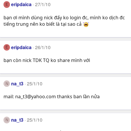
eripdaica
27/1/10
E
bạn ơi mình dùng nick đấy ko login đc, mình ko dịch đc
tiếng trung nên ko biết là tại sao cả
eripdaica
26/1/10
E
bạn còn nick TDK TQ ko share mình với
na_t3
25/1/10
N
mail:
na_t3@yahoo.com
thanks ban lần nửa
na_t3
25/1/10
N