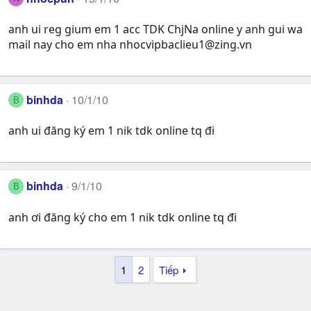
anh ui reg gium em 1 acc TDK ChjNa online y anh gui wa
mail nay cho em nha
nhocvipbaclieu1@zing.vn
binhda
10/1/10
B
anh ui đăng ký em 1 nik tdk online tq đi
binhda
9/1/10
B
anh ơi đăng ký cho em 1 nik tdk online tq đi
1
2
Tiếp