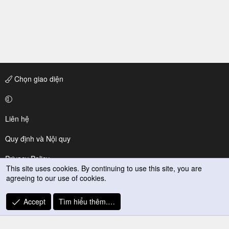
Chọn giao diện
Liên hệ
Quy định và Nội quy
Privacy Policy
This site uses cookies. By continuing to use this site, you are
agreeing to our use of cookies.
Trợ giúp
R
Accept
Tìm hiểu thêm.…
S
S