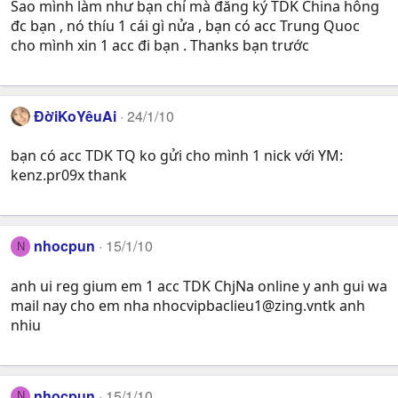
Sao mình làm như bạn chỉ mà đăng ký TDK China hông
đc bạn , nó thíu 1 cái gì nửa , bạn có acc Trung Quoc
cho mình xin 1 acc đi bạn . Thanks bạn trước
ĐờiKoYêuAi
24/1/10
bạn có acc TDK TQ ko gửi cho mình 1 nick với YM:
kenz.pr09x thank
nhocpun
15/1/10
N
anh ui reg gium em 1 acc TDK ChjNa online y anh gui wa
mail nay cho em nha
nhocvipbaclieu1@zing.vntk
anh
nhiu
nhocpun
15/1/10
N