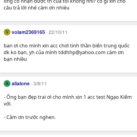
ông có nhận được tn của tôi không nhỉ? có gì xin cho
câu trả lời nhé cám ơn nhièu
volam2369165
22/10/11
V
bạn ơi cho mình xin acc chơi tinh thần biến trung quốc
dk ko bạn, yh của mình
tddhhp@yahoo.com
cám ơn
bạn nhiều
alialone
3/8/11
A
- Ông bạn đẹp trai ơi cho mình xin 1 acc test Ngạo Kiếm
với.
- Cảm ơn trước nghen.