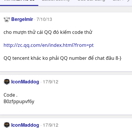
Bergelmir
7/10/13
cho mượn thử cái QQ đó kiếm code thử
http://zc.qq.com/en/index.html?from=pt
QQ tencent khác ko phải QQ number để chat đâu 8-}
IconMaddog
17/9/12
Code .
B0zfppupvf6y
IconMaddog
17/9/12