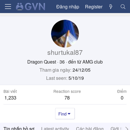
Đăng nhập
Register
shurtukal87
Dragon Quest
·
36
·
đến từ
AMG club
Tham gia ngày
24/12/05
Last seen
5/10/19
Bài viết
Reaction score
Điểm
1,233
78
0
Find
Tin nhắn hồ sơ
Latest activity
Các bài đăng
Giới thiệ