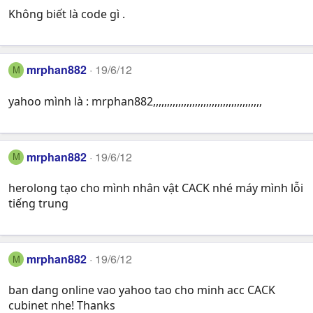
Không biết là code gì .
mrphan882
19/6/12
M
yahoo mình là : mrphan882,,,,,,,,,,,,,,,,,,,,,,,,,,,,,,,,,,,,,,,
mrphan882
19/6/12
M
herolong tạo cho mình nhân vật CACK nhé máy mình lỗi
tiếng trung
mrphan882
19/6/12
M
ban dang online vao yahoo tao cho minh acc CACK
cubinet nhe! Thanks