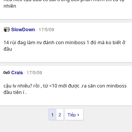
nhiên
SlowDown
17/5/09
14 rùi đag làm nv đánh con miniboss 1 đó mà ko biết ở
đâu
Crais
17/5/09
cậu lv nhiêu? rồi , từ <10 mới được .ra săn con miniboss
đầu tiên í .
1
2
Tiếp