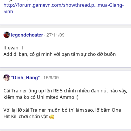
http://forum.gamevn.com/showthread.p...mua-Giang-
Sinh
legendcheater
27/11/09
ll_evan_ll
Add đi bạn, có gì mình với bạn tâm sự cho đỡ buồn
*Dinh_Bang*
15/9/09
Cái Trainer ông up lên RE 5 chỉnh nhiều đạn nút nào vậy,
kiếm mà ko có Unlimited Ammo :(
Với lại lỡ xài Trainer muốn bỏ thì làm sao, lỡ bấm One
Hit Kill chơi chán vật