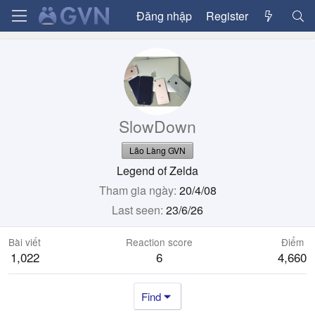
Đăng nhập
Register
SlowDown
Lão Làng GVN
Legend of Zelda
Tham gia ngày
20/4/08
Last seen
23/6/26
Bài viết
Reaction score
Điểm
1,022
6
4,660
Find