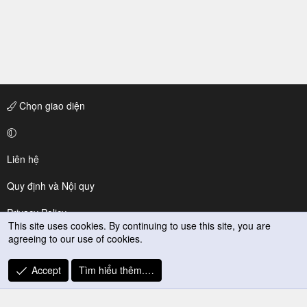
Chọn giao diện
Liên hệ
Quy định và Nội quy
Privacy Policy
This site uses cookies. By continuing to use this site, you are
agreeing to our use of cookies.
Trợ giúp
R
Accept
Tìm hiểu thêm.…
S
S