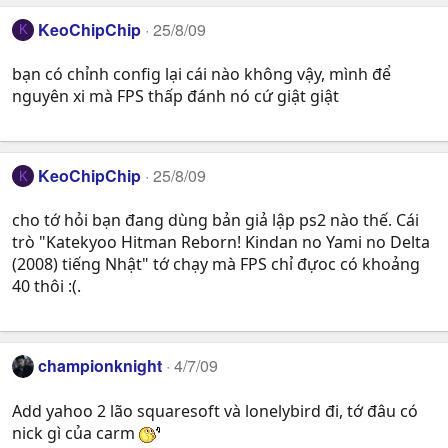
KeoChipChip
25/8/09
K
bạn có chỉnh config lại cái nào không vậy, mình để
nguyên xi mà FPS thấp đánh nó cứ giật giật
KeoChipChip
25/8/09
K
cho tớ hỏi bạn đang dùng bản giả lập ps2 nào thế. Cái
trò "Katekyoo Hitman Reborn! Kindan no Yami no Delta
(2008) tiếng Nhật" tớ chạy mà FPS chỉ đựoc có khoảng
40 thôi :(.
championknight
4/7/09
Add yahoo 2 lão squaresoft và lonelybird đi, tớ đâu có
nick gì của carm