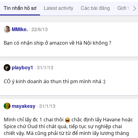
Tin nhắn hồ sơ
Latest activity
Các bài đăng
Giới thiệ
MMike.
22/6/13
Bạn có nhận ship ở amazon về Hà Nội không ?
playboy1
31/1/13
CÓ ý kinh doanh áo thun thì pm mình nhá :)
mayakesy
31/1/13
Mình chỉ lấy đc 1 chai thôi
chắc định lấy Havane hoặc
Spice chứ Oud thì chát quá, tiếp tục sự nghiệp chai
chiết vậy. Mà cũng phải từ từ để mình lấy lương tháng