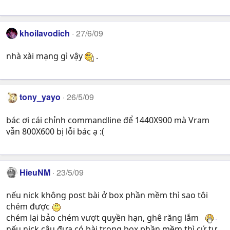
khoilavodich
27/6/09
nhà xài mạng gì vậy
.
tony_yayo
26/5/09
bác ơi cái chỉnh commandline để 1440X900 mà Vram
vẫn 800X600 bị lỗi bác ạ :(
HieuNM
23/5/09
nếu nick không post bài ở box phần mềm thì sao tôi
chém được
chém lại bảo chém vượt quyền hạn, ghê răng lắm
nếu nick cậu đưa có bài trong box phần mềm thì cứ tự