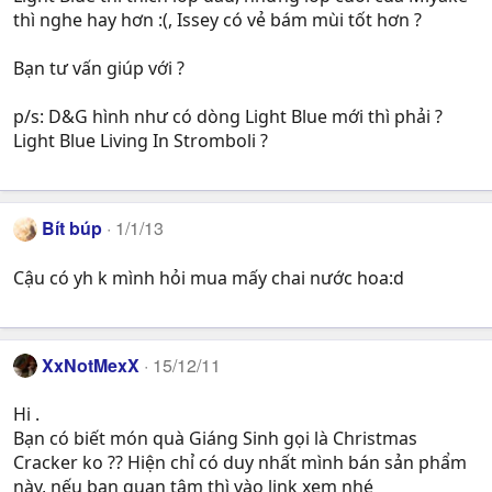
thì nghe hay hơn :(, Issey có vẻ bám mùi tốt hơn ?
Bạn tư vấn giúp với ?
p/s: D&G hình như có dòng Light Blue mới thì phải ?
Light Blue Living In Stromboli ?
Bít búp
1/1/13
Cậu có yh k mình hỏi mua mấy chai nước hoa:d
XxNotMexX
15/12/11
Hi .
Bạn có biết món quà Giáng Sinh gọi là Christmas
Cracker ko ?? Hiện chỉ có duy nhất mình bán sản phẩm
này, nếu bạn quan tâm thì vào link xem nhé