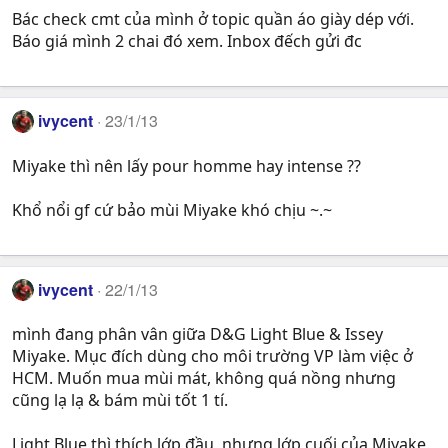
Bác check cmt của mình ở topic quần áo giày dép với.
Báo giá mình 2 chai đó xem. Inbox đếch gửi đc
ivycent
23/1/13
Miyake thì nên lấy pour homme hay intense ??
Khổ nổi gf cứ bảo mùi Miyake khó chịu ~.~
ivycent
22/1/13
mình đang phân vân giữa D&G Light Blue & Issey
Miyake. Mục đích dùng cho môi trường VP làm việc ở
HCM. Muốn mua mùi mát, không quá nồng nhưng
cũng lạ lạ & bám mùi tốt 1 tí.
Light Blue thì thích lớp đầu, nhưng lớp cuối của Miyake