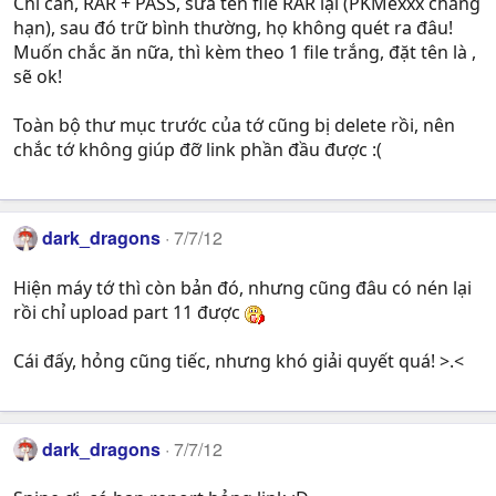
Chỉ cần, RAR + PASS, sửa tên file RAR lại (PKMexxx chẳng
hạn), sau đó trữ bình thường, họ không quét ra đâu!
Muốn chắc ăn nữa, thì kèm theo 1 file trắng, đặt tên là ,
sẽ ok!
Toàn bộ thư mục trước của tớ cũng bị delete rồi, nên
chắc tớ không giúp đỡ link phần đầu được :(
dark_dragons
7/7/12
Hiện máy tớ thì còn bản đó, nhưng cũng đâu có nén lại
rồi chỉ upload part 11 được
Cái đấy, hỏng cũng tiếc, nhưng khó giải quyết quá! >.<
dark_dragons
7/7/12