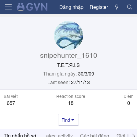
Đăng nhập
Register
snipehunter_1610
T.E.T.Я.I.S
Tham gia ngày
30/3/09
Last seen
27/11/13
Bài viết
Reaction score
Điểm
657
18
0
Find
Tin nhắn hồ sơ
Latest activity
Các bài đăng
Giới thiệ