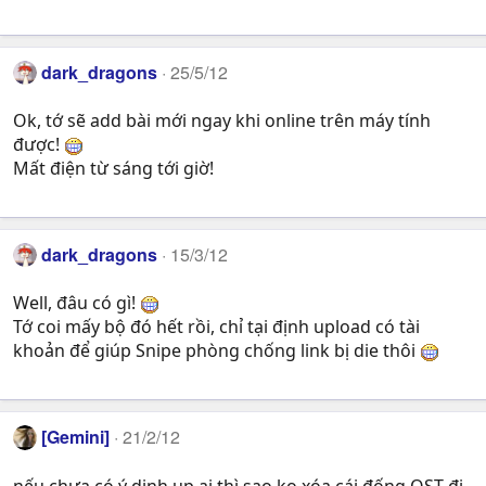
dark_dragons
25/5/12
Ok, tớ sẽ add bài mới ngay khi online trên máy tính
được!
Mất điện từ sáng tới giờ!
dark_dragons
15/3/12
Well, đâu có gì!
Tớ coi mấy bộ đó hết rồi, chỉ tại định upload có tài
khoản để giúp Snipe phòng chống link bị die thôi
[Gemini]
21/2/12
nếu chưa có ý dịnh up ại thì sao ko xóa cái đống OST đi