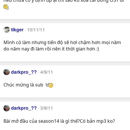
tikger
10/11/11
Mình có làm nhưng tiến độ sẽ hơi chậm hơn mọi năm
do năm nay đi làm rồi nên ít thời gian hơn :)
darkpro_??
4/9/11
Chúc mừng là sub
darkpro_??
3/9/11
Bài mở đầu của season14 là gì thế?Có bản mp3 ko?