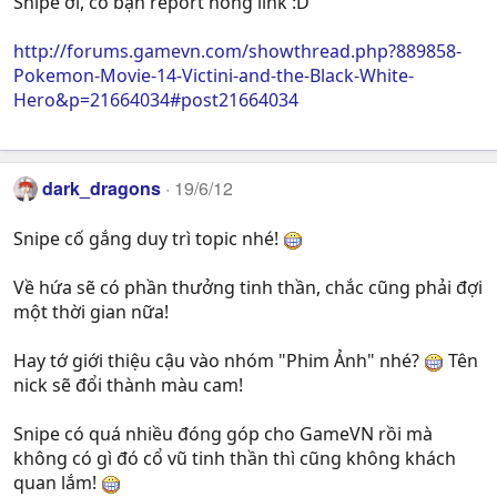
Snipe ơi, có bạn report hỏng link :D
http://forums.gamevn.com/showthread.php?889858-
Pokemon-Movie-14-Victini-and-the-Black-White-
Hero&p=21664034#post21664034
dark_dragons
19/6/12
Snipe cố gắng duy trì topic nhé!
Về hứa sẽ có phần thưởng tinh thần, chắc cũng phải đợi
một thời gian nữa!
Hay tớ giới thiệu cậu vào nhóm "Phim Ảnh" nhé?
Tên
nick sẽ đổi thành màu cam!
Snipe có quá nhiều đóng góp cho GameVN rồi mà
không có gì đó cổ vũ tinh thần thì cũng không khách
quan lắm!