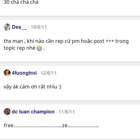
30 chả chả chả
Des__
16/6/11
thx man , khi nào cần rep cứ pm hoặc post +++ trong
topic rep nhé
.
4fuongtroi
12/6/11
vậy àk cám ơn rất nhìu :)
dc tuan champion
11/6/11
free.......................................ze.........................