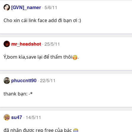
[GVN]­_namer
5/6/11
Cho xin cái link face add đi bạn ơi :)
mr_headshot
25/5/11
Ý,bom kìa,save lại để thẩm thôi
.
phuccntt90
22/5/11
thank bạn: -*
su47
14/5/11
đã nhận được rep free của bác