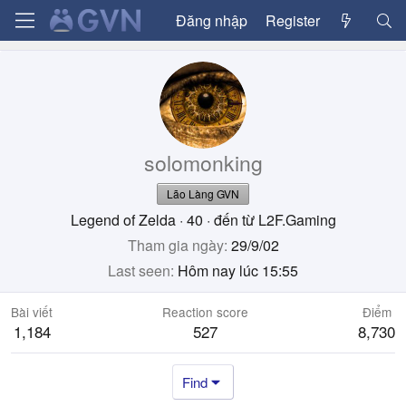
Đăng nhập
Register
solomonking
Lão Làng GVN
Legend of Zelda
·
40
·
đến từ
L2F.Gaming
Tham gia ngày
29/9/02
Last seen
Hôm nay lúc 15:55
Bài viết
Reaction score
Điểm
1,184
527
8,730
Find