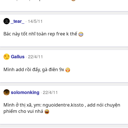
_tear_
14/5/11
Bác này tốt nhĩ toàn rep free k thế
Gallus
22/4/11
Mình add rồi đấy, gà điên 9x
solomonking
22/4/11
Mình ở thị xã, ym: nguoidentre.kissto , add nói chuyện
phiếm cho vui nhá