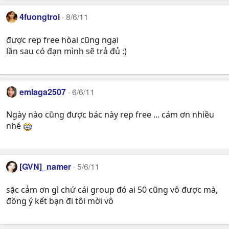
4fuongtroi
8/6/11
được rep free hòai cũng ngại
lần sau có đạn mình sẽ trả đủ :)
emlaga2507
6/6/11
Ngày nào cũng được bác này rep free ... cám ơn nhiều
nhé
[GVN]­_namer
5/6/11
sặc cảm ơn gì chứ cái group đó ai 50 cũng vô được mà,
đồng ý kết bạn đi tôi mời vô