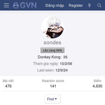
Đăng nhập
Register
sondes
Lão Làng GVN
Donkey Kong
·
35
Tham gia ngày
10/2/06
Last seen
12/9/24
Bài viết
Reaction score
Điểm
476
141
4,630
Find