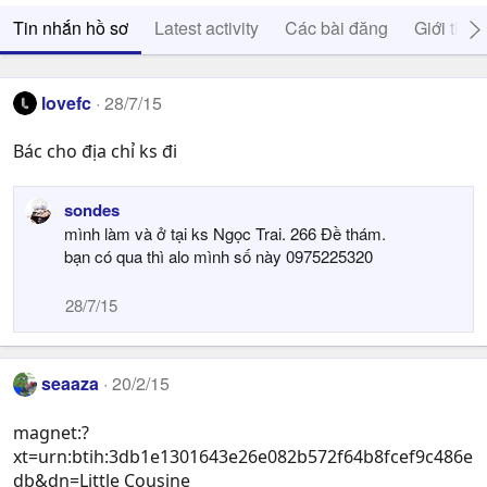
Tin nhắn hồ sơ
Latest activity
Các bài đăng
Giới thiệ
lovefc
28/7/15
Bác cho địa chỉ ks đi
sondes
mình làm và ở tại ks Ngọc Trai. 266 Đề thám.
bạn có qua thì alo mình số này 0975225320
28/7/15
seaaza
20/2/15
magnet:?
xt=urn:btih:3db1e1301643e26e082b572f64b8fcef9c486e
db&dn=Little Cousine