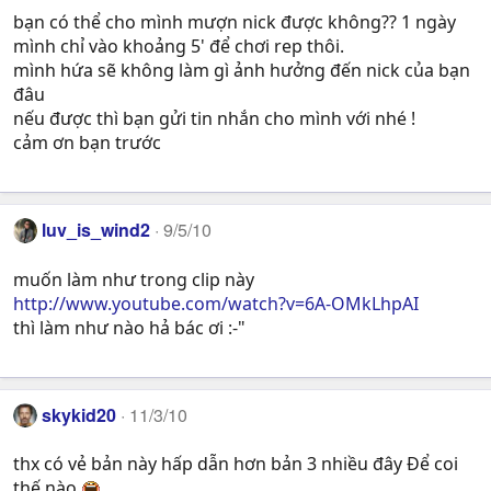
bạn có thể cho mình mượn nick được không?? 1 ngày
mình chỉ vào khoảng 5' để chơi rep thôi.
mình hứa sẽ không làm gì ảnh hưởng đến nick của bạn
đâu
nếu được thì bạn gửi tin nhắn cho mình với nhé !
cảm ơn bạn trước
luv_is_wind2
9/5/10
muốn làm như trong clip này
http://www.youtube.com/watch?v=6A-OMkLhpAI
thì làm như nào hả bác ơi :-"
skykid20
11/3/10
thx có vẻ bản này hấp dẫn hơn bản 3 nhiều đây Để coi
thế nào