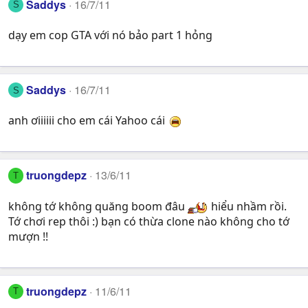
Saddys
16/7/11
S
dạy em cop GTA với nó bảo part 1 hỏng
Saddys
16/7/11
S
anh ơiiiiii cho em cái Yahoo cái
truongdepz
13/6/11
T
không tớ không quăng boom đâu
hiểu nhầm rồi.
Tớ chơi rep thôi :) bạn có thừa clone nào không cho tớ
mượn !!
truongdepz
11/6/11
T