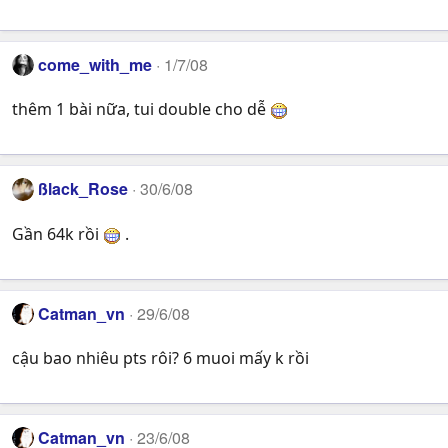
come_with_me
1/7/08
thêm 1 bài nữa, tui double cho dễ
ßlack_Rose
30/6/08
Gần 64k rồi
.
Catman_vn
29/6/08
cậu bao nhiêu pts rôi? 6 muoi mấy k rồi
Catman_vn
23/6/08