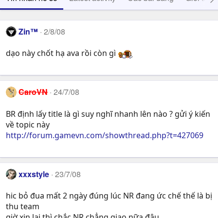
Zin™
2/8/08
dạo này chốt hạ ava rồi còn gì
CaroVN
24/7/08
BR định lấy title là gì suy nghĩ nhanh lên nào ? gửi ý kiến
về topic này
http://forum.gamevn.com/showthread.php?t=427069
xxxstyle
23/7/08
hic bỏ đua mất 2 ngày đúng lúc NR đang ức chế thế là bị
thu team
giờ xin lại thì chắc NR chẳng giao nữa đâu