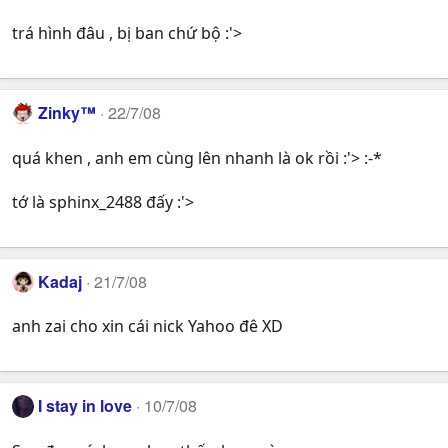
trá hình đâu , bị ban chứ bộ :'>
Zinky™
22/7/08
quá khen , anh em cùng lên nhanh là ok rồi :'> :-*
tớ là sphinx_2488 đấy :'>
Kadaj
21/7/08
anh zai cho xin cái nick Yahoo đê XD
I stay in love
10/7/08