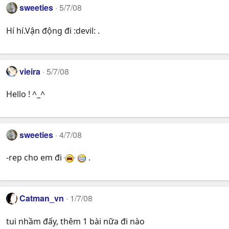
sweeties
5/7/08
Hí hí.Vận động đi :devil: .
vieira
5/7/08
Hello ! ^_^
sweeties
4/7/08
-rep cho em đi
.
Catman_vn
1/7/08
tui nhầm đấy, thêm 1 bài nữa đi nào