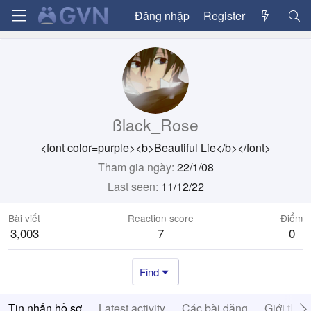
Đăng nhập
Register
ßlack_Rose
<font color=purple><b>Beautiful Lie</b></font>
Tham gia ngày
22/1/08
Last seen
11/12/22
Bài viết
Reaction score
Điểm
3,003
7
0
Find
Tin nhắn hồ sơ
Latest activity
Các bài đăng
Giới thiệ