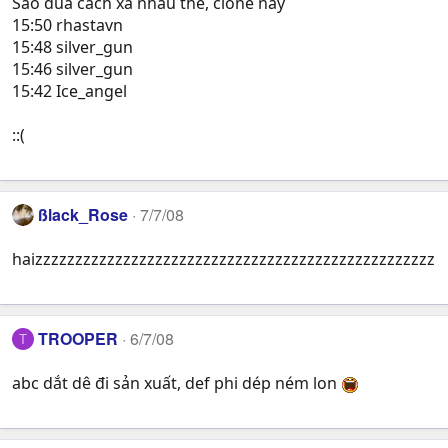
Sao đua cách xa nhau thế, clone này
15:50 rhastavn
15:48 silver_gun
15:46 silver_gun
15:42 Ice_angel
::(
ßlack_Rose
7/7/08
haizzzzzzzzzzzzzzzzzzzzzzzzzzzzzzzzzzzzzzzzzzzzzzzzzz
TROOPER
6/7/08
T
abc dắt dê đi sản xuất, def phi dép ném lon