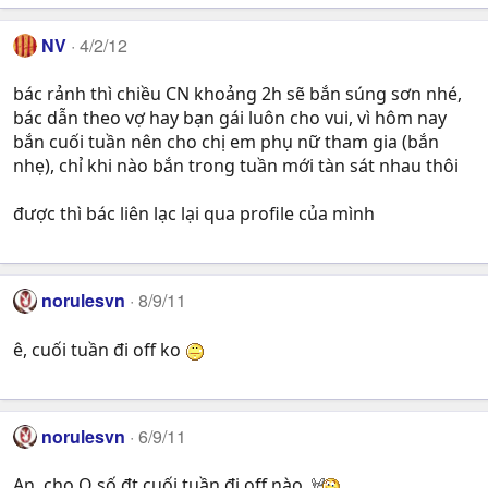
NV
4/2/12
bác rảnh thì chiều CN khoảng 2h sẽ bắn súng sơn nhé,
bác dẫn theo vợ hay bạn gái luôn cho vui, vì hôm nay
bắn cuối tuần nên cho chị em phụ nữ tham gia (bắn
nhẹ), chỉ khi nào bắn trong tuần mới tàn sát nhau thôi
được thì bác liên lạc lại qua profile của mình
norulesvn
8/9/11
ê, cuối tuần đi off ko
norulesvn
6/9/11
An, cho Q số đt cuối tuần đi off nào