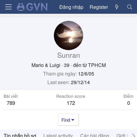
Đăng nhập
Register
Sunran
Mario & Luigi
·
39
·
đến từ
TPHCM
Tham gia ngày
12/6/05
Last seen
29/12/14
Bài viết
Reaction score
Điểm
789
172
0
Find
Tin nhắn hồ sơ
Latest activity
Các bài đăng
Giới thiệ