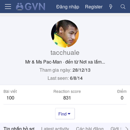
Đăng nhập
Register
tacchuale
Mr & Ms Pac-Man
·
đến từ
Nơi xa lắm...
Tham gia ngày
28/12/13
Last seen
6/8/14
Bài viết
Reaction score
Điểm
100
831
0
Find
Tin nhắn hồ sơ
Latest activity
Các bài đăng
Giới thiệ