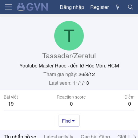
Đăng nhập
Register
T
Tassadar/Zeratul
Youtube Master Race
·
đến từ
Hóc Môn, HCM
Tham gia ngày
26/8/12
Last seen
11/1/13
Bài viết
Reaction score
Điểm
19
0
0
Find
Tin nhắn hồ sơ
Latest activity
Các bài đăng
Giới thiệ