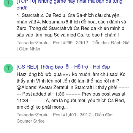
[TOP 10] Những game hay nhất mà bạn đã từng
T
chơi!
1. Starcraft 2. Cs Red 3. Gta Sa-thích câu chuyện,
nhân vật! 4. Megamanx8-thích đồ họa, cách đánh và
Zero! Trong đó Starcraft và Cs Red đã khiến mình đi
sâu vào làm map Sc và mod Cs, ko bao h chán!!!
Tassadar/Zeratul
Post #299
2/9/12
Diễn đàn:
Đánh Giá
| Cảm Nhận
[CS RED] Thông báo lỗi - Hỗ trợ - Hỏi đáp
T
Haiz, ông bò lười quá ==> ko muốn làm chứ sao! Ko
thấy anh Vinh lên nói tiến độ làm thế nào rồi nhỉ?
@Aldaris: Avatar Zeratul in Starcraft II: thấy ghê! -------
--- Post added at 11:36 ---------- Previous post was at
11:34 ---------- À, em là người mới, yêu thích Cs Red,
em có gì ko phȧi mong...
Tassadar/Zeratul
Post #1,403
2/9/12
Diễn đàn:
Counter Strike