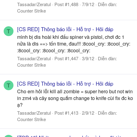
Tassadar/Zeratul
Post #1,488
7/9/12
Diễn đàn:
Counter Strike
[CS RED] Thông báo lỗi - Hỗ trợ - Hỏi đáp
T
mình bị dis hoài khi đấu spiner và pistol, chơi đc 1
nửa là dis ==> tốn time, đau!!! :8cool_cry: :8cool_cry:
:8cool_cry: :8cool_cry: :8cool_cry:
Tassadar/Zeratul
Post #1,447
3/9/12
Diễn đàn:
Counter Strike
[CS RED] Thông báo lỗi - Hỗ trợ - Hỏi đáp
T
Cho em hỏi lỗi kill all zombie = super hero but not win
in zm4 và cây song quắm change to knife cùi fix đc ko
ạ?
Tassadar/Zeratul
Post #1,413
2/9/12
Diễn đàn:
Counter Strike