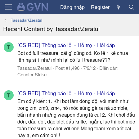
Đăng nhập
Register
Tassadar/Zeratul
Recent Content by Tassadar/Zeratul
[CS RED] Thông báo lỗi - Hỗ trợ - Hỏi đáp
T
Bot có full treasure, cái gì cũng có. Ko lẽ 1 kẻ chưa
lên hạ sĩ 1 như mình lại có full treasure???
Tassadar/Zeratul
Post #1,496
7/9/12
Diễn đàn:
Counter Strike
[CS RED] Thông báo lỗi - Hỗ trợ - Hỏi đáp
T
Em có ý kiến: 1. Khi bot làm đồng đội với mình như
trong zm, zm3, zm4, nó móc súng gà ra nã zombie,
bắn nhanh nhưng weapon đúng là cùi 2. Khi chơi đấu
đơn, đấu đội, đặc biệt đấu knife, ngắm, lục thì bot móc
toàn treasure ra chơi với em! Mong team xem xét cái
này ạ, em cám ơn!!!