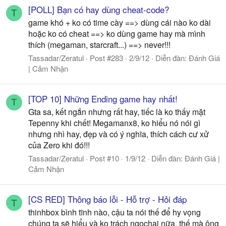
[POLL] Bạn có hay dùng cheat-code?
T
game khó + ko có time cày ==> dùng cái nào ko dài
hoặc ko có cheat ==> ko dùng game hay mà mình
thích (megaman, starcraft...) ==> never!!!
Tassadar/Zeratul
Post #283
2/9/12
Diễn đàn:
Đánh Giá
| Cảm Nhận
[TOP 10] Những Ending game hay nhất!
T
Gta sa, kết ngắn nhưng rất hay, tiếc là ko thấy mặt
Tepenny khi chết! Megamanx8, ko hiểu nó nói gì
nhưng nhì hay, đẹp và có ý nghĩa, thích cách cư xử
của Zero khi đó!!!
Tassadar/Zeratul
Post #10
1/9/12
Diễn đàn:
Đánh Giá |
Cảm Nhận
[CS RED] Thông báo lỗi - Hỗ trợ - Hỏi đáp
T
thinhbox bình tĩnh nào, cậu ta nói thế để hy vọng
chúng ta sẽ hiểu và ko trách ngochai nữa, thế mà ông