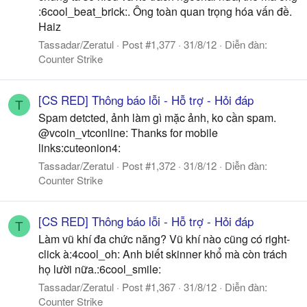
:6cool_beat_brick:. Ông toàn quan trọng hóa vấn đề.
Haiz
Tassadar/Zeratul
Post #1,377
31/8/12
Diễn đàn:
Counter Strike
[CS RED] Thông báo lỗi - Hỗ trợ - Hỏi đáp
T
Spam detcted, ảnh làm gì mặc ảnh, ko cần spam.
@vcoin_vtconline: Thanks for mobile
links:cuteonion4:
Tassadar/Zeratul
Post #1,372
31/8/12
Diễn đàn:
Counter Strike
[CS RED] Thông báo lỗi - Hỗ trợ - Hỏi đáp
T
Làm vũ khí đa chức năng? Vũ khí nào cũng có right-
click à:4cool_oh: Anh biết skinner khổ mà còn trách
họ lười nữa.:6cool_smile:
Tassadar/Zeratul
Post #1,367
31/8/12
Diễn đàn:
Counter Strike