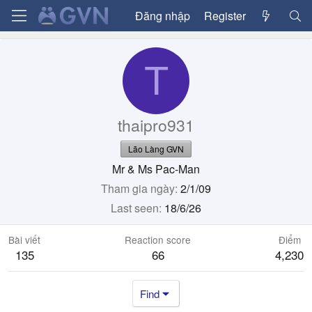
Đăng nhập
Register
T
thaipro931
Lão Làng GVN
Mr & Ms Pac-Man
Tham gia ngày
2/1/09
Last seen
18/6/26
Bài viết
Reaction score
Điểm
135
66
4,230
Find