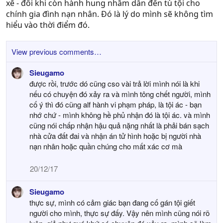
xế - đôi khi còn hành hung nhầm dẫn đến tù tội cho
chính gia đình nạn nhân. Đó là lý do mình sẽ không tìm
hiểu vào thời điểm đó.
View previous comments…
Sieugamo
được rồi, trước dó cũng cso vài trả lời mình nói là khi
nếu có chuyện đó xảy ra và mình tông chết người, mình
cố ý thì đó cũng alf hành vi phạm pháp, là tội ác - bạn
nhớ chứ - mình không hề phủ nhận đó là tội ác. và mình
cũng nói chấp nhận hậu quả nặng nhất là phải bán sạch
nhà cửa đất đai và nhận án tử hình hoặc bị người nhà
nạn nhân hoặc quần chúng cho mất xác cơ mà
20/12/17
Sieugamo
thực sự, mình có cảm giác bạn đang cố gán tội giết
người cho mình, thực sự đấy. Vậy nên mình cũng nói rõ