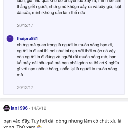
luôn, giả như quá khứ có chuyện đó xảy ra, mình sẽ làm
thằng giết người, nhưng nó khôgn xảy ra và bây giờ, luật
đã sửa, mình không cần làm thế nữa
20/12/17
thaipro931
T
nhưng mà quan trọng là người ta muốn sống bạn ơi,
người ta đi sai thì coi như tai nạn với thời cuộc nó vậy,
còn người ta đi đúng và người rất muốn sống mà, bạn
kể mấy cái hậu quả mà bạn phải gánh ra thì có ý nghĩa
gì với nạn nhân không, nhắc lại là người ta muốn sống
mà
20/12/17
lan1996
14/6/12
bạn vào đây. Tuy hơi dài dòng nhưng làm có chút xíu là
xong. Thử xem