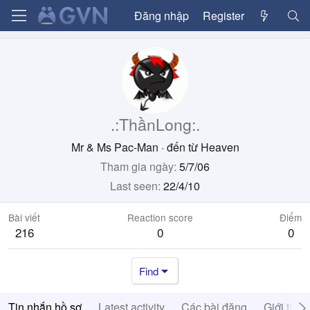
Đăng nhập
Register
.:ThầnLong:.
Mr & Ms Pac-Man
·
đến từ
Heaven
Tham gia ngày
5/7/06
Last seen
22/4/10
Bài viết
Reaction score
Điểm
216
0
0
Find
Tin nhắn hồ sơ
Latest activity
Các bài đăng
Giới thiệ