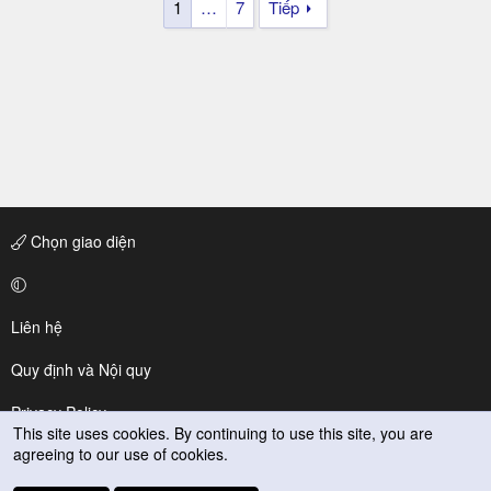
1
…
7
Tiếp
Chọn giao diện
Liên hệ
Quy định và Nội quy
Privacy Policy
This site uses cookies. By continuing to use this site, you are
agreeing to our use of cookies.
Trợ giúp