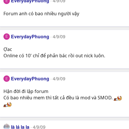
EverydayPhuong
4/9/09
E
Forum anh có bao nhiều người vậy
EverydayPhuong
4/9/09
E
Ợac
Online có 10' chỉ để phản bác rồi out nick luôn.
EverydayPhuong
4/9/09
E
Hận đời đi lập forum
Có bao nhiêu mem thì tất cả đều là mod và SMOD.
là lá la la
4/9/09