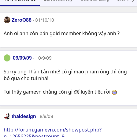
ZeroO88
31/10/10
Anh ơi anh còn bán gold member không vậy anh ?
09/09/09
10/9/09
Sorry ông Thằn Lằn nhé! có gì mạo phạm ông thì ông
bỏ qua cho tui nhá!
Tui thấy gamevn chẳng còn gì để luyến tiếc rồi
thaidesign
8/9/09
http://forum.gamevn.com/showpost.php?
p=12656225&postcount=9