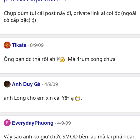
Chụp dùm tui cái post này đi, private link ai coi đc (ngoài
có cấp bậc) :))
Tikata
8/9/09
Ông bạn dc thả rôi ah
. Mà 4rum xong chưa
Anh Duy Gà
4/9/09
anh Long cho em xin cái Y!H ạ
.
EverydayPhuong
4/9/09
E
Vậy sao anh ko giữ chức SMOD bền lâu mà lại phá hoại