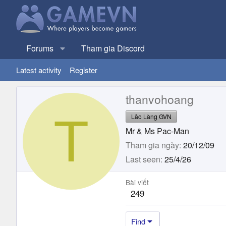
Forums
Tham gia Discord
Latest activity
Register
thanvohoang
T
Lão Làng GVN
Mr & Ms Pac-Man
Tham gia ngày
20/12/09
Last seen
25/4/26
Bài viết
249
Find