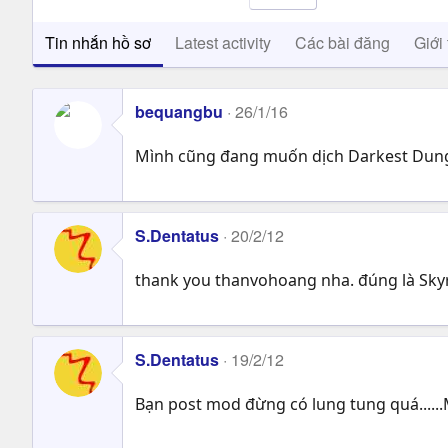
Tin nhắn hồ sơ
Latest activity
Các bài đăng
Giới 
bequangbu
26/1/16
Mình cũng đang muốn dịch Darkest Dunge
S.Dentatus
20/2/12
thank you thanvohoang nha. đúng là Skyri
S.Dentatus
19/2/12
Bạn post mod đừng có lung tung quá......M