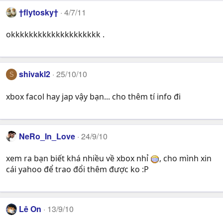
†flytosky†
4/7/11
okkkkkkkkkkkkkkkkkkkk .
shivakl2
25/10/10
S
xbox facol hay jap vậy bạn... cho thêm tí info đi
NeRo_In_Love
24/9/10
xem ra bạn biết khá nhiều về xbox nhỉ
, cho mình xin
cái yahoo để trao đổi thêm được ko :P
Lê On
13/9/10