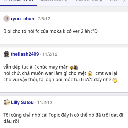
ryou_chan
7/6/12
R
B ơi cho tớ hỏi fc của moka k có ver 2 àh :"D
theflash2409
11/2/12
vẫn tiếp tục à :( chúc may mắn
nói chứ, chả muốn war làm gì cho mệt
cmt wa lại
cho vui vậy thôi, tại ôgn bới móc tui trước đấy nhé
Lilly Satou
11/2/12
Tôi cũng chả nhớ cái Topic đấy h có thể nó đã trôi dạt đi
đâu rồi