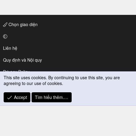
Chọn giao diện
Liên hệ
Quy định và Nội quy
Privacy Policy
This site uses cookies. By continuing to use this site, you are
agreeing to our use of cookies.
Trợ giúp
R
Accept
Tìm hiểu thêm.…
S
S