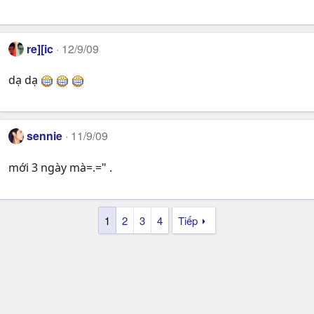
re][ic
12/9/09
dạ dạ
sennie
11/9/09
mới 3 ngày mà=.=" .
1
2
3
4
Tiếp