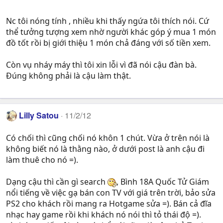
Nc tôi nóng tính , nhiều khi thấy ngứa tôi thích nói. Cứ
thể tưởng tượng xem nhờ người khác góp ý mua 1 món
đồ tốt rồi bị giới thiệu 1 món chả đáng với số tiền xem.
Còn vụ nháy máy thì tôi xin lỗi vì đã nói cậu đàn bà.
Đúng không phải là cậu làm thật.
Lilly Satou
11/2/12
Có chối thì cũng chối nó khôn 1 chút. Vừa ở trên nói là
không biết nó là thằng nào, ở dưới post là anh cậu đi
làm thuê cho nó =).
Dạng cậu thì cần gì search
, Bình 18A Quốc Tử Giám
nổi tiếng về việc gạ bán con TV với giá trên trời, bảo sửa
PS2 cho khách rồi mang ra Hotgame sửa =). Bán cả đĩa
nhạc hay game rồi khi khách nó nói thì tỏ thái độ =).