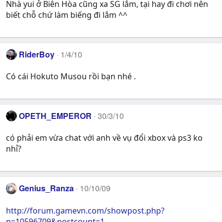
Nhà yui ở Biên Hòa cũng xa SG lắm, tại hay đi chơi nên
biết chỗ chứ làm biếng đi lắm ^^
RiderBoy
1/4/10
Có cái Hokuto Musou rồi bạn nhé .
OPETH_EMPEROR
30/3/10
có phải em vừa chat với anh về vụ đổi xbox và ps3 ko
nhỉ?
Genius_Ranza
10/10/09
http://forum.gamevn.com/showpost.php?
p=10596709&postcount=1