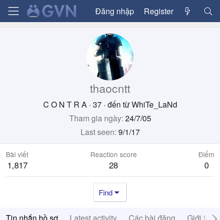
Đăng nhập
Register
thaocntt
C O N T R A
·
37
·
đến từ
WhiTe_LaNd
Tham gia ngày
24/7/05
Last seen
9/1/17
Bài viết
Reaction score
Điểm
1,817
28
0
Find
Tin nhắn hồ sơ
Latest activity
Các bài đăng
Giới thiệ