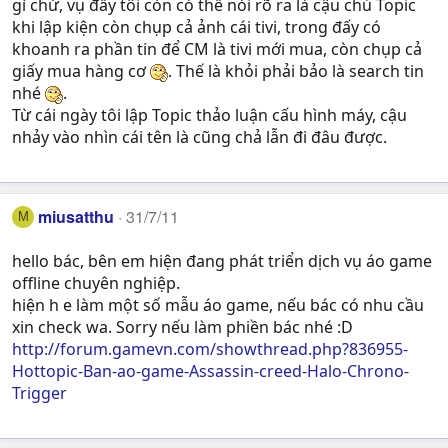
gì chứ, vụ đấy tôi còn có thể nói rõ ra là cậu chủ Topic
khi lập kiện còn chụp cả ảnh cái tivi, trong đấy có
khoanh ra phần tin để CM là tivi mới mua, còn chụp cả
giấy mua hàng cơ
. Thế là khỏi phải bảo là search tin
nhé
.
Từ cái ngày tôi lập Topic thảo luận cấu hình máy, cậu
nhảy vào nhìn cái tên là cũng chả lẫn đi đâu được.
miusatthu
31/7/11
M
hello bác, bên em hiện đang phát triển dịch vụ áo game
offline chuyên nghiệp.
hiện h e làm một số mẫu áo game, nếu bác có nhu cầu
xin check wa. Sorry nếu làm phiền bác nhé :D
http://forum.gamevn.com/showthread.php?836955-
Hottopic-Ban-ao-game-Assassin-creed-Halo-Chrono-
Trigger