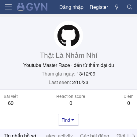
Đăng nhập
Register
Thật Là Nhảm Nhí
Youtube Master Race
·
đến từ
thẩm đại du
Tham gia ngày
13/12/09
Last seen
2/10/23
Bài viết
Reaction score
Điểm
69
0
0
Find
Tin nhắn hồ sơ
Latest activity
Các bài đăng
Giới thiệ