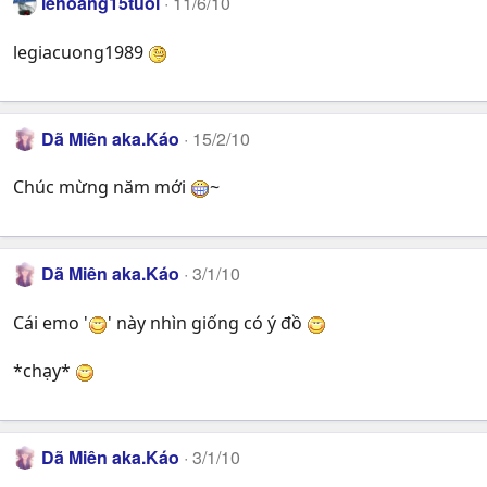
lehoang15tuoi
11/6/10
legiacuong1989
Dã Miên aka.Káo
15/2/10
Chúc mừng năm mới
~
Dã Miên aka.Káo
3/1/10
Cái emo '
' này nhìn giống có ý đồ
*chạy*
Dã Miên aka.Káo
3/1/10