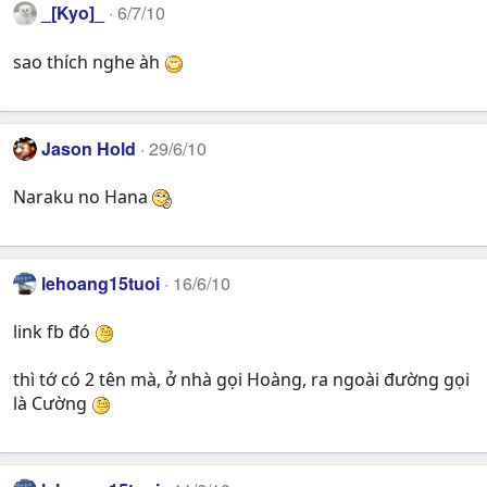
_[Kyo]_
6/7/10
sao thích nghe àh
Jason Hold
29/6/10
Naraku no Hana
lehoang15tuoi
16/6/10
link fb đó
thì tớ có 2 tên mà, ở nhà gọi Hoàng, ra ngoài đường gọi
là Cường