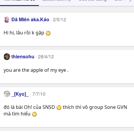
Dã Miên aka.Káo
2/5/12
Hi hi, lâu rồi k gặp
thiensohu
28/4/12
you are the apple of my eye .
_[Kyo]_
7/7/10
đó là bài Oh! của SNSD
thích thì vô group Sone GVN
mà tìm hiểu