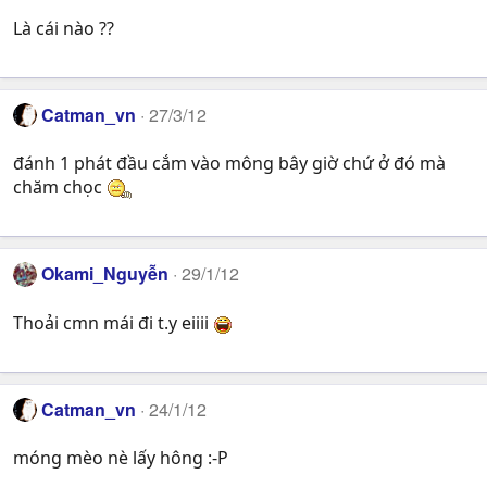
Là cái nào ??
Catman_vn
27/3/12
đánh 1 phát đầu cắm vào mông bây giờ chứ ở đó mà
chăm chọc
Okami_Nguyễn
29/1/12
Thoải cmn mái đi t.y eiiii
Catman_vn
24/1/12
móng mèo nè lấy hông :-P