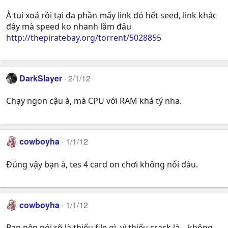
À tui xoá rồi tại đa phần mấy link đó hết seed, link khác
đây mà speed ko nhanh lắm đâu
http://thepiratebay.org/torrent/5028855
DarkSlayer
2/1/12
Chạy ngon cậu à, mà CPU với RAM khá tý nha.
cowboyha
1/1/12
Đúng vậy bạn à, tes 4 card on chơi không nổi đâu.
cowboyha
1/1/12
Bạn nên nói rõ là thiếu file gì, vì thiếu crack là... không