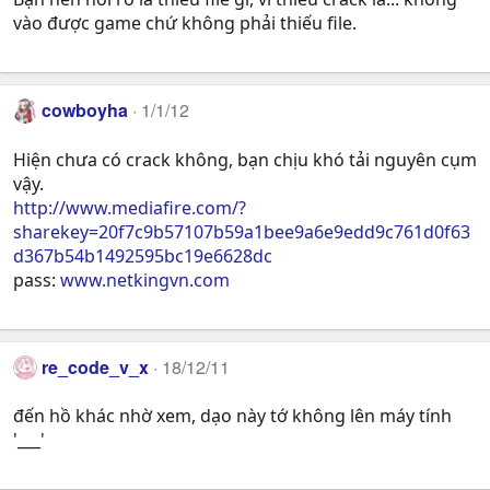
vào được game chứ không phải thiếu file.
cowboyha
1/1/12
Hiện chưa có crack không, bạn chịu khó tải nguyên cụm
vậy.
http://www.mediafire.com/?
sharekey=20f7c9b57107b59a1bee9a6e9edd9c761d0f63
d367b54b1492595bc19e6628dc
pass:
www.netkingvn.com
re_code_v_x
18/12/11
đến hồ khác nhờ xem, dạo này tớ không lên máy tính
'___'