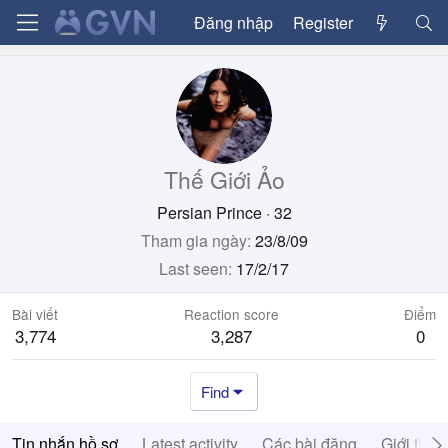
Đăng nhập
Register
Thế Giới Ảo
Persian Prince
·
32
Tham gia ngày
23/8/09
Last seen
17/2/17
Bài viết
Reaction score
Điểm
3,774
3,287
0
Find
Tin nhắn hồ sơ
Latest activity
Các bài đăng
Giới thiệ