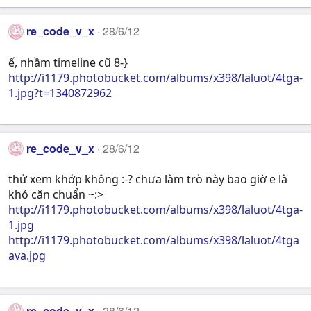
re_code_v_x
28/6/12
ế, nhầm timeline cũ 8-}
http://i1179.photobucket.com/albums/x398/laluot/4tga-
1.jpg?t=1340872962
re_code_v_x
28/6/12
thử xem khớp không :-? chưa làm trò này bao giờ e là
khó căn chuẩn ~:>
http://i1179.photobucket.com/albums/x398/laluot/4tga-
1.jpg
http://i1179.photobucket.com/albums/x398/laluot/4tga
ava.jpg
re_code_v_x
28/6/12