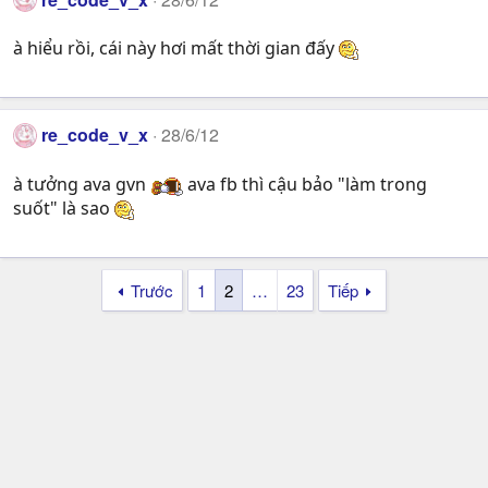
à hiểu rồi, cái này hơi mất thời gian đấy
re_code_v_x
28/6/12
à tưởng ava gvn
ava fb thì cậu bảo "làm trong
suốt" là sao
Trước
1
2
…
23
Tiếp