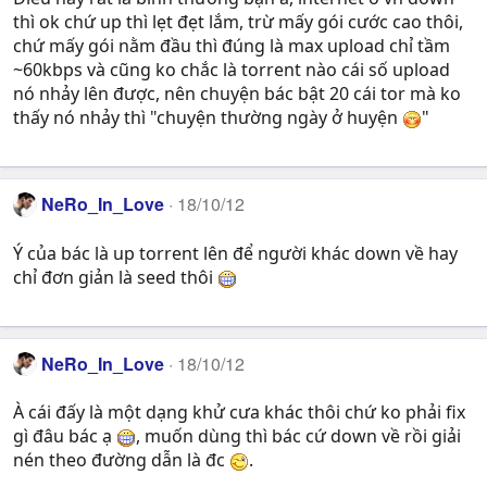
thì ok chứ up thì lẹt đẹt lắm, trừ mấy gói cước cao thôi,
chứ mấy gói nằm đầu thì đúng là max upload chỉ tầm
~60kbps và cũng ko chắc là torrent nào cái số upload
nó nhảy lên được, nên chuyện bác bật 20 cái tor mà ko
thấy nó nhảy thì "chuyện thường ngày ở huyện
"
NeRo_In_Love
18/10/12
Ý của bác là up torrent lên để người khác down về hay
chỉ đơn giản là seed thôi
NeRo_In_Love
18/10/12
À cái đấy là một dạng khử cưa khác thôi chứ ko phải fix
gì đâu bác ạ
, muốn dùng thì bác cứ down về rồi giải
nén theo đường dẫn là đc
.