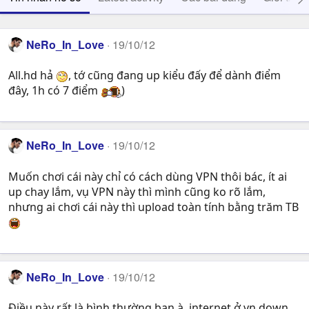
NeRo_In_Love
19/10/12
All.hd hả
, tớ cũng đang up kiểu đấy để dành điểm
đây, 1h có 7 điểm
)
NeRo_In_Love
19/10/12
Muốn chơi cái này chỉ có cách dùng VPN thôi bác, ít ai
up chay lắm, vụ VPN này thì mình cũng ko rõ lắm,
nhưng ai chơi cái này thì upload toàn tính bằng trăm TB
NeRo_In_Love
19/10/12
Điều này rất là bình thường bạn à, internet ở vn down