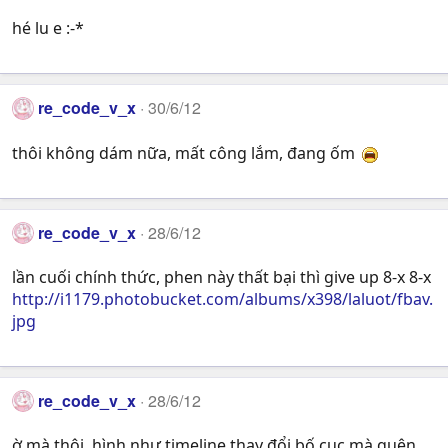
hé lu e :-*
re_code_v_x
30/6/12
thôi không dám nữa, mất công lắm, đang ốm
re_code_v_x
28/6/12
lần cuối chính thức, phen này thất bại thì give up 8-x 8-x
http://i1179.photobucket.com/albums/x398/laluot/fbav.
jpg
re_code_v_x
28/6/12
ờ mà thôi, hình như timeline thay đổi bố cục mà quên