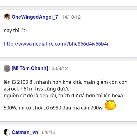
OneWingedAngel_7
14/10/12
này thì :">
http://www.mediafire.com/?bhe866d4iv66b4r
[Mì Tôm Chanh]
30/8/12
lên i3 2100 đi, nhanh hơn kha khá, main giảm còn con
asrock h61m-hvs cũng được
nguồn cỡ đó là đẹp rồi, thích dư dả hơn thì lên hexa
500W, mi có chơi cỡ 6990 đâu mà cần 700w
Catman_vn
6/8/12