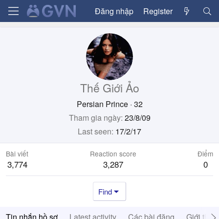
Đăng nhập
Register
Thế Giới Ảo
Persian Prince
·
32
Tham gia ngày
23/8/09
Last seen
17/2/17
Bài viết
Reaction score
Điểm
3,774
3,287
0
Find
Tin nhắn hồ sơ
Latest activity
Các bài đăng
Giới thiệ