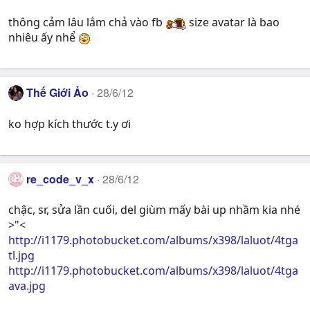
thông cảm lâu lắm chả vào fb
size avatar là bao
nhiêu ấy nhể
Thế Giới Ảo
28/6/12
ko hợp kích thước t.y ơi
re_code_v_x
28/6/12
chậc, sr, sửa lần cuối, del giùm mấy bài up nhầm kia nhé
>"<
http://i1179.photobucket.com/albums/x398/laluot/4tga
tl.jpg
http://i1179.photobucket.com/albums/x398/laluot/4tga
ava.jpg