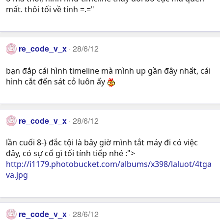
mất. thôi tối về tính =.="
re_code_v_x
28/6/12
bạn đắp cái hình timeline mà mình up gần đây nhất, cái
hình cắt đến sát cỏ luôn ấy
re_code_v_x
28/6/12
lần cuối 8-} đắc tội là bây giờ mình tắt máy đi có việc
đây, có sự cố gì tối tính tiếp nhé :">
http://i1179.photobucket.com/albums/x398/laluot/4tga
va.jpg
re_code_v_x
28/6/12