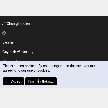
Chọn giao diện
Liên hệ
Quy định và Nội quy
Privacy Policy
This site uses cookies. By continuing to use this site, you are
agreeing to our use of cookies.
Trợ giúp
R
Accept
Tìm hiểu thêm.…
S
S