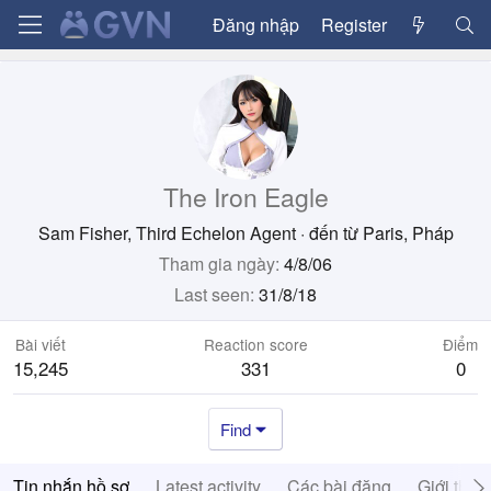
Đăng nhập
Register
The Iron Eagle
Sam Fisher, Third Echelon Agent
·
đến từ
Paris, Pháp
Tham gia ngày
4/8/06
Last seen
31/8/18
Bài viết
Reaction score
Điểm
15,245
331
0
Find
Tin nhắn hồ sơ
Latest activity
Các bài đăng
Giới thiệ