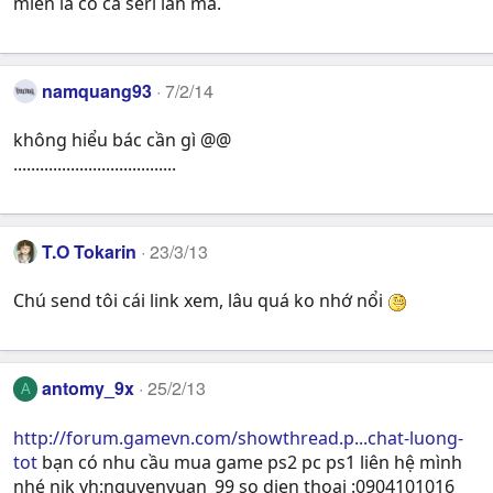
miễn là có cả seri lẫn mã.
namquang93
7/2/14
không hiểu bác cần gì @@
.....................................
T.O Tokarin
23/3/13
Chú send tôi cái link xem, lâu quá ko nhớ nổi
antomy_9x
25/2/13
A
http://forum.gamevn.com/showthread.p...chat-luong-
tot
bạn có nhu cầu mua game ps2 pc ps1 liên hệ mình
nhé nik yh:nguyenvuan_99 so dien thoai :0904101016