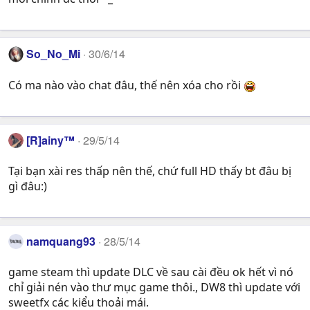
So_No_Mi
30/6/14
Có ma nào vào chat đâu, thế nên xóa cho rồi
[R]ainy™
29/5/14
Tại bạn xài res thấp nên thế, chứ full HD thấy bt đâu bị
gì đâu:)
namquang93
28/5/14
game steam thì update DLC về sau cài đều ok hết vì nó
chỉ giải nén vào thư mục game thôi., DW8 thì update với
sweetfx các kiểu thoải mái.