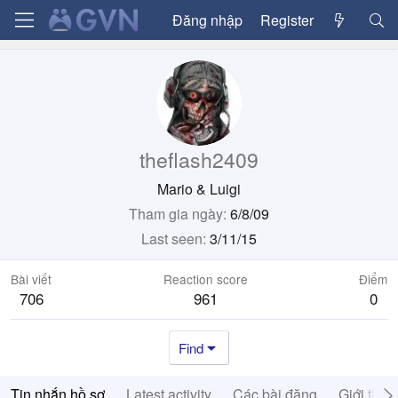
Đăng nhập
Register
theflash2409
Mario & Luigi
Tham gia ngày
6/8/09
Last seen
3/11/15
Bài viết
Reaction score
Điểm
706
961
0
Find
Tin nhắn hồ sơ
Latest activity
Các bài đăng
Giới thiệ