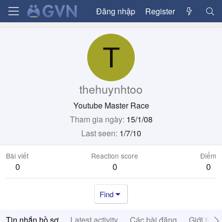
Đăng nhập
Register
T
thehuynhtoo
Youtube Master Race
Tham gia ngày
15/1/08
Last seen
1/7/10
Bài viết
Reaction score
Điểm
0
0
0
Find
Tin nhắn hồ sơ
Latest activity
Các bài đăng
Giới thiệ