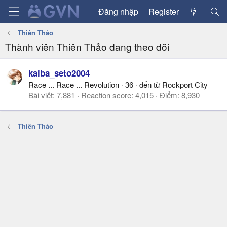
Đăng nhập
Register
Thiên Thảo
Thành viên Thiên Thảo đang theo dõi
kaiba_seto2004
Race ... Race ... Revolution
·
36
·
đến từ
Rockport City
Bài viết
7,881
Reaction score
4,015
Điểm
8,930
Thiên Thảo